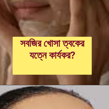
সবজির খোসা ত্বকের
যত্নে কার্যকর?