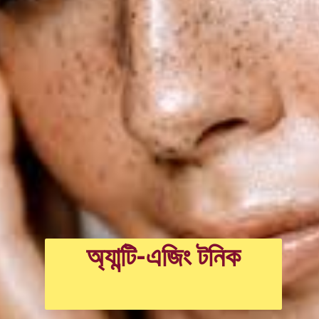
অ্যান্টি-এজিং টনিক