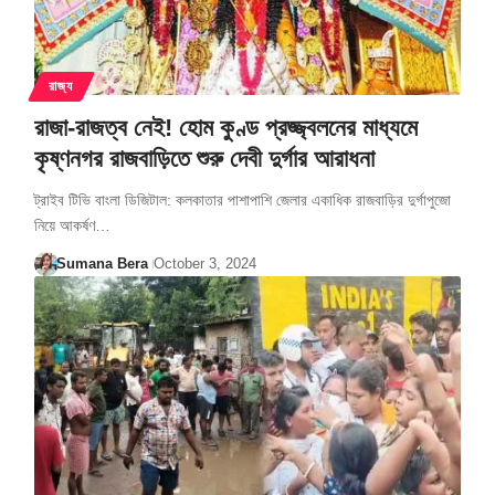
রাজ্য
রাজা-রাজত্ব নেই! হোম কুণ্ড প্রজ্জ্বলনের মাধ্যমে
কৃষ্ণনগর রাজবাড়িতে শুরু দেবী দুর্গার আরাধনা
ট্রাইব টিভি বাংলা ডিজিটাল: কলকাতার পাশাপাশি জেলার একাধিক রাজবাড়ির দুর্গাপুজো
নিয়ে আকর্ষণ…
Sumana Bera
October 3, 2024