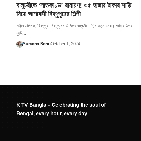
বালুচরীতে ‘সাতকাণ্ড’ রামায়ণ! ৩৫ হাজার টাকার শাড়ি
নিয়ে আশাবাদী বিষ্ণুপুরের শিল্পী
সঞ্জীব মল্লিক, বিষ্ণুপুর: বিষ্ণুপুরের ঐতিহ্য বালুচরী শাড়ির নতুন চমক। শাড়ির উপর
ফুটে…
Sumana Bera
October 1, 2024
K TV Bangla – Celebrating the soul of
Bengal, every hour, every day.