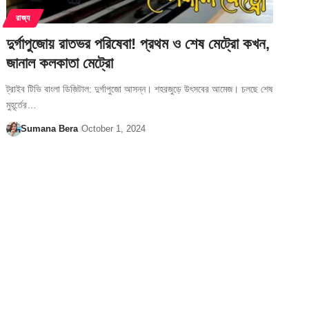
রাজ্য
দুর্গাপুজোয় রাতভর পরিষেবা! প্রথম ও শেষ মেট্রো কখন,
জানাল কলকাতা মেট্রো
ট্রাইব টিভি বাংলা ডিজিটাল: দুর্গাপুজো আসন্ন। শহরজুড়ে উৎসবের আমেজ। চলছে শেষ
মুহূর্তের…
Sumana Bera
October 1, 2024