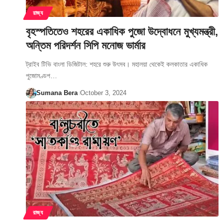
রাজ্য
বৃহস্পতিতেও শহরের একাধিক পুজো উদ্বোধনে মুখ্যমন্ত্রী,
অন্তিম পরিদর্শন সিপি মনোজ ভার্মার
ট্রাইব টিভি বাংলা ডিজিটাল: শহরে শুরু উৎসব। মহালয়া থেকেই কলকাতার একাধিক
পুজোমণ্ডপ…
Sumana Bera
October 3, 2024
রাজ্য