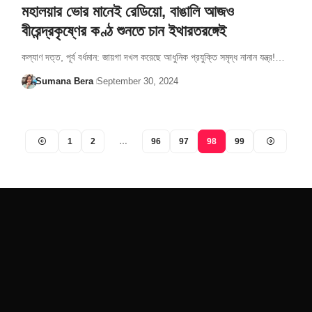
মহালয়ার ভোর মানেই রেডিয়ো, বাঙালি আজও
বীরেন্দ্রকৃষ্ণের কণ্ঠ শুনতে চান ইথারতরঙ্গেই
কল্যাণ দত্ত, পূর্ব বর্ধমান: জায়গা দখল করেছে আধুনিক প্রযুক্তি সমৃদ্ধ নানান যন্ত্র!…
Sumana Bera
September 30, 2024
1
2
…
96
97
98
99