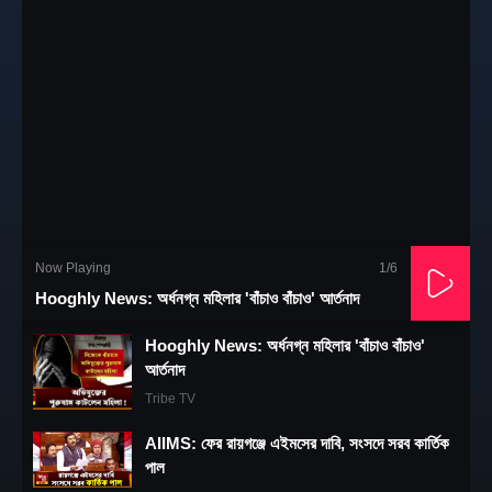
Now Playing
1
/6
Hooghly News: অর্ধনগ্ন মহিলার 'বাঁচাও বাঁচাও' আর্তনাদ
Hooghly News: অর্ধনগ্ন মহিলার 'বাঁচাও বাঁচাও'
আর্তনাদ
Tribe TV
AIIMS: ফের রায়গঞ্জে এইমসের দাবি, সংসদে সরব কার্তিক
পাল