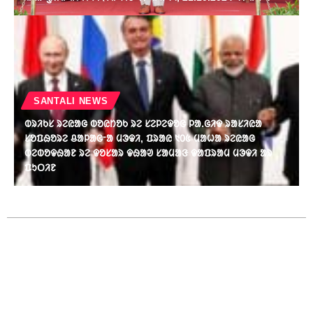
SANTALI NEWS
ᱵᱨᱤᱠᱥ ᱨᱮᱭᱟᱜ ᱵᱚᱭᱴᱚᱠ ᱨᱮ ᱥᱮᱞᱮᱫᱚᱜ ᱞᱟᱹᱜᱤᱫ ᱨᱟᱥᱤᱭᱟ
ᱥᱚᱯᱷᱚᱨᱮ ᱪᱟᱞᱟᱜᱼᱟ ᱢᱳᱫᱤ, ᱯᱨᱟᱭ ᱑᱐᱕ ᱢᱟᱦᱟ ᱨᱮᱭᱟᱜ
ᱵᱮᱵᱚᱫᱷᱟᱱ ᱨᱮ ᱫᱚᱥᱟᱨ ᱫᱷᱟᱣ ᱥᱟᱢᱟᱝ ᱫᱟᱯᱨᱟᱢ ᱢᱳᱫᱤ ᱟᱨ
ᱯᱩᱛᱤᱱ