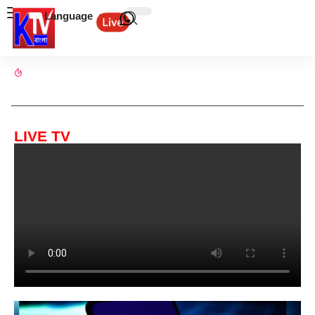
Language
LIVE TV
খেলা
Jamshedpur FC: জামশেদপুর এফসির সিদ্ধান্ত পুনর্বিবেচনার আর্জি
এআইএফএফ-এর