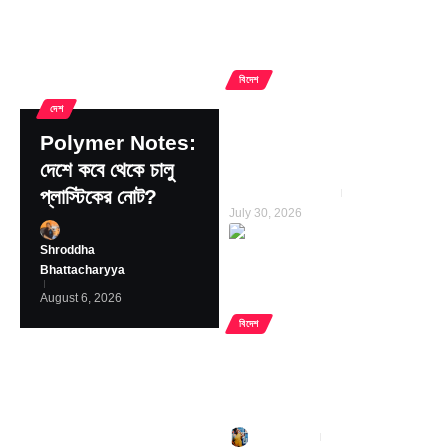
বিদেশ
PoK Chaos: পাক অধিকৃত
দেশ
কাশ্মীর উত্তাল: সংকটে জর্জরিত
Polymer Notes:
পাকিস্তানে ভাঙনের চিত্র
দেশে কবে থেকে চালু
প্লাস্টিকের নোট?
Shyamali Bihan
July 30, 2026
Shroddha
Bhattacharyya
August 6, 2026
বিদেশ
Kashmir: ভোটের মিছিলে ১৪
জন নিহতের দাবি! PoK-তে কি
গৃহযুদ্ধের পরিস্থিতি
Aditi Singha