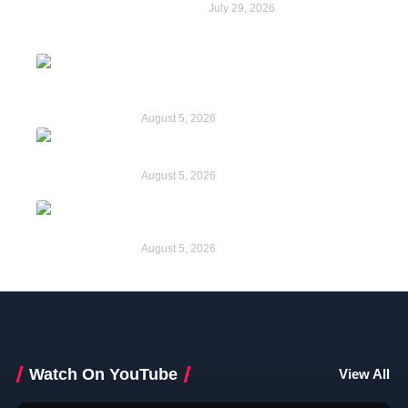
July 29, 2026
Mohammedan CFL: বৃষ্টির জন্য স্থগিত
মহামেডান বনাম পুলিশ এসি ম্যাচ, কী সিদ্ধান্ত নিল
আইএফএ?
August 5, 2026
Neymar: রূপকথার যুবরাজ থেকে বিতর্কের বৃত্তে,
নেইমারের অন্তহীন লড়াই
August 5, 2026
Neeraj Chopra: খেলার আশাই ছিল না, সেখান
থেকে কামব্যাক নীরজের
August 5, 2026
Watch On YouTube
View All