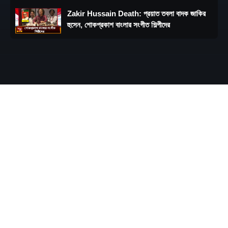
Zakir Hussain Death: প্রয়াত তবলা বাদক জাকির
হুসেন, শোকপ্রকাশ বাংলার সংগীত শিল্পীদের
Sujay Krishna Bhadra: সিবিআইয়ে অস্বস্তিতেই
'কালীঘাটের কাকু', সুজয়কৃষ্ণের জামিনের আবেদন খারিজ
Bangladesh: বাংলাদেশে বাড়ছে সংখ্যালঘুদের উপর
অত্যাচার, বাংলাদেশে শান্তি ফেরাতে ধিক্কার সভা কলকাতায়
Gita Paath : লক্ষাধিক জনসমাগম গৌড়ীয় মঠের এই
বিশেষ অনুষ্ঠানে