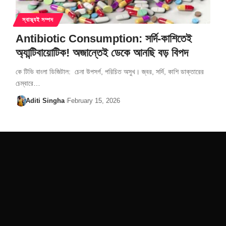
স্বাস্থ্যই সম্পদ
Antibiotic Consumption: সর্দি-কাশিতেই
অ্যান্টিবায়োটিক! অজান্তেই ডেকে আনছি বড় বিপদ
কে টিভি বাংলা ডিজিটাল: চেনা উপসর্গ, পরিচিত অসুখ। জ্বর, সর্দি, কাশি ডাক্তারের
চেম্বারে…
Aditi Singha
February 15, 2026