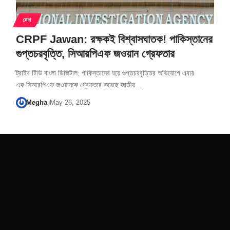
দেশ
CRPF Jawan: রক্ষকই বিশ্বাসঘাতক! পাকিস্তানের
গুপ্তচরবৃত্তি, সিআরপিএফ জওয়ান গ্রেফতার
ট্রাইব টিভি বাংলা ডিজিটাল: পাকিস্তানের হয়ে গুপ্তচরবৃত্তির অভিযোগে এবার
এক সিআরপিএফ জওয়ানকে গ্রেফতার করেছে জাতীয়…
Megha
May 26, 2025