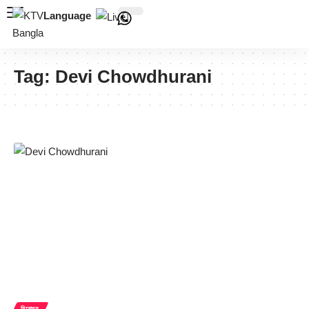
Language
Tag:
Devi Chowdhurani
বিনোদন