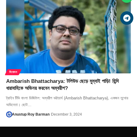
বিনোদন
Ambarish Bhattacharya: টলিউড ছেড়ে মুম্বাই পাড়ি! হিন্দি
ধারাবাহিকে অভিনয় করবেন অম্বরীশ?
ট্রাইব টিভি বাংলা ডিজিটাল: অম্বরীশ ভট্টাচার্য (Ambarish Bhattacharya), একজন তুখোর
অভিনেতা। ছোট…
Anustup Roy Barman
December 3, 2024