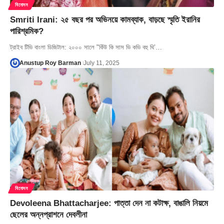
বিনোদন
Smriti Irani: ২৫ বছর পর অভিনয়ে কামব্যাক, বাড়ছে স্মৃতি ইরানির
পারিশ্রমিক?
ট্রাইব টিভি বাংলা ডিজিটাল: ২০০০ সালে "কিঁউ কি সাস ভি কভি বহু থি’…
Anustup Roy Barman
July 11, 2025
বিনোদন
Devoleena Bhattacharjee: পাত্তা দেন না কটাক্ষ, বাঙালি নিয়মে
ছেলের অন্নপ্রাশনে দেবলীনা