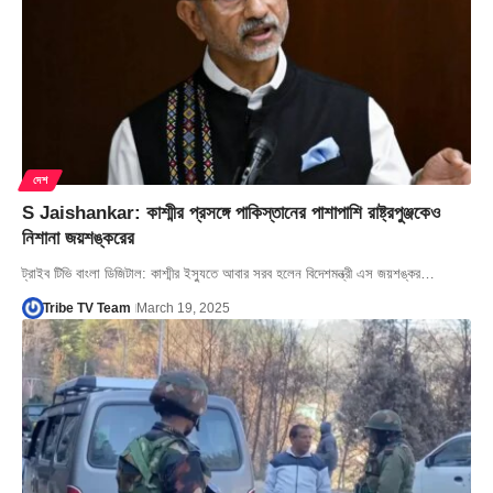
দেশ
S Jaishankar: কাশ্মীর প্রসঙ্গে পাকিস্তানের পাশাপাশি রাষ্ট্রপুঞ্জকেও
নিশানা জয়শঙ্করের
ট্রাইব টিভি বাংলা ডিজিটাল: কাশ্মীর ইস্যুতে আবার সরব হলেন বিদেশমন্ত্রী এস জয়শঙ্কর…
Tribe TV Team
March 19, 2025