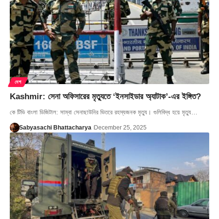
দেশ
Kashmir: সেনা অফিসারের মৃত্যুতে ‘ইনসাইডার অ্যাটাক’-এর ইঙ্গিত?
কে টিভি বাংলা ডিজিটাল: সাম্বা সেনাছাউনির ভিতরে রহস্যজনক মৃত্যু। গুলিবিদ্ধ হয়ে মৃত্যু…
Sabyasachi Bhattacharya
December 25, 2025