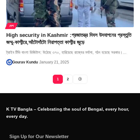
দেশ
High security in Kashmir :প্রজাতন্ত্র দিবস উদযাপনের প্রস্তুতি
জম্মু-কাশ্মীরে,আঁটোসাঁটো নিরাপত্তা কাশ্মীর জুড়ে
ট্রাইব টিভি বাংলা ডিজিটাল: উঠেছে ৩৭০, হারিয়েছে রাজ্যের মর্যাদা, গঠন হয়েছে সরকার।…
Gourav Kundu
January 21, 2025
1
2
K TV Bangla – Celebrating the soul of Bengal, every hour,
every day.
Sign Up for Our Newsletter