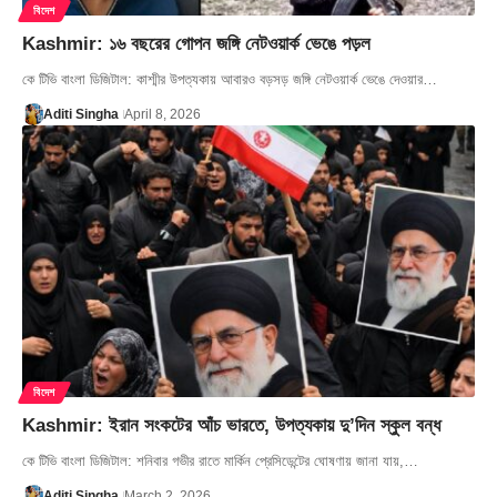
বিদেশ
Kashmir: ১৬ বছরের গোপন জঙ্গি নেটওয়ার্ক ভেঙে পড়ল
কে টিভি বাংলা ডিজিটাল: কাশ্মীর উপত্যকায় আবারও বড়সড় জঙ্গি নেটওয়ার্ক ভেঙে দেওয়ার…
Aditi Singha
April 8, 2026
বিদেশ
Kashmir: ইরান সংকটের আঁচ ভারতে, উপত্যকায় দু’দিন স্কুল বন্ধ
কে টিভি বাংলা ডিজিটাল: শনিবার গভীর রাতে মার্কিন প্রেসিডেন্টের ঘোষণায় জানা যায়,…
Aditi Singha
March 2, 2026