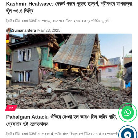
Kashmir Heatwave: রেকর্ড গরমে পুড়ছে ভূস্বর্গ, শ্রীনগরে তাপমাত্রা
ছুঁল ৩৪.৪ ডিগ্রি
ট্রাইব টিভি বাংলা ডিজিটাল: পাহাড়, বরফ আর শীতল হাওয়ার জন্য পরিচিত ভূস্বর্গ…
Sumana Bera
May 23, 2025
দেশ
Pahalgam Attack: গুঁড়িয়ে দেওয়া হল আরও তিন জঙ্গির বাড়ি,
গ্রেফতার দুই সন্দেহভাজন
ট্রাইব টিভি বাংলা ডিজিটাল: শুক্রবারই গভীর রাতে বিস্ফোরণে উড়িয়ে দেওয়া হয় পহেলগাঁও…