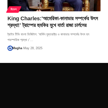
বিদেশ
King Charles:’আমেরিকা-কানাডার সম্পর্কের উৎস
শ্রদ্ধা!’ ট্রাম্পের হুমকির মুখে বার্তা রাজা চার্লসের
ট্রাইব টিভি বাংলা ডিজিটাল: 'মার্কিন যুক্তরাষ্ট্র ও কানাডার সম্পর্কের উৎস হল
পারস্পারিক শ্রদ্ধা।'…
Megha
May 28, 2025