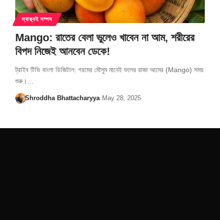
স্বাস্থ্যই সম্পদ
Mango: রাতের বেলা ভুলেও খাবেন না আম, শরীরের
বিপদ নিজেই আনবেন ডেকে!
ট্রাইব টিভি বাংলা ডিজিটাল: গরমের মৌসুম মানেই ফলের রাজা আমের (Mango) সময়
শুরু।…
Shroddha Bhattacharyya
May 28, 2025