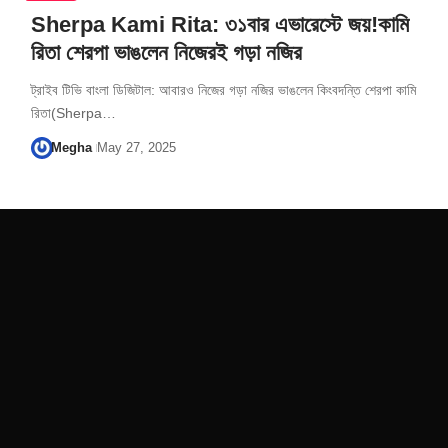
Sherpa Kami Rita: ৩১বার এভারেস্টে জয়!কামি
রিতা শেরপা ভাঙলেন নিজেরই গড়া নজির
ট্রাইব টিভি বাংলা ডিজিটাল: আবারও নিজের গড়া নজির ভাঙলেন কিংবদন্তি শেরপা কামি
রিতা(Sherpa…
Megha
May 27, 2025