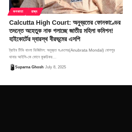
কলকাতা
রাজ্য
Calcutta High Court: অনুব্রতের ফোনকাণ্ডের
তদন্তে অহেতুক নাক গলাচ্ছে জাতীয় মহিলা কমিশন!
হাইকোর্টের দ্বারস্থ বীরভূমের এসপি
ট্রাইব টিভি বাংলা ডিজিটাল: অনুব্রত মণ্ডলের(Anubrata Mondal) বোলপুর
থানার আইসি-কে ফোনে কুরুচিকর…
Suparna Ghosh
July 8, 2025