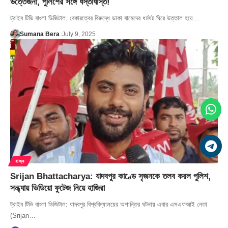
উত্তেজনা, পুলিশের সঙ্গে ধস্তাধস্তি!
ট্রাইব টিভি বাংলা ডিজিটাল: বেকারত্বের বিরুদ্ধে ডাকা বামেদের ধর্মঘট ঘিরে উত্তাল হয়ে…
Sumana Bera
July 9, 2025
রাজ্য
Srijan Bhattacharya: যাদবপুর কাণ্ডে সৃজনকে তলব করল পুলিশ,
সন্ধ্যায় ভিডিয়ো ফুটেজ নিয়ে হাজিরা
ট্রাইব টিভি বাংলা ডিজিটাল: যাদবপুর বিশ্ববিদ্যালয়ের অশান্তির ঘটনায় এবার এসএফআই নেতা
(Srijan…