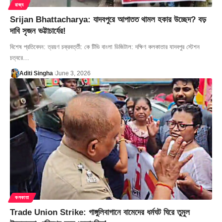
রাজ্য
Srijan Bhattacharya: যাদবপুরে আপাতত থামল হকার উচ্ছেদ? বড়
দাবি সৃজন ভট্টাচার্যের!
বিশেষ প্রতিবেদন: ত্রয়ণ চক্রবর্ত্তী: কে টিভি বাংলা ডিজিটাল: দক্ষিণ কলকাতার যাদবপুর স্টেশন
চত্বরে…
Aditi Singha
June 3, 2026
কলকাতা
Trade Union Strike: গাঙ্গুলিবাগানে বামেদের ধর্মঘট ঘিরে তুমুল