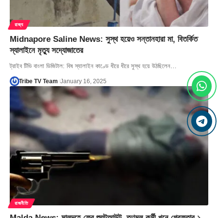
রাজ্য
Midnapore Saline News: সুস্থ হয়েও সন্তানহারা মা, বিতর্কিত
স্যালাইনে মৃত্যু সদ্যোজাতের
ট্রাইব টিভি বাংলা ডিজিটাল: বিষ স্যালাইন কাণ্ডে ধীরে ধীরে সুস্থ হয়ে উঠছিলেন…
Tribe TV Team
January 16, 2025
রাজনীতি
Malda News: মালদহে ফের শ্যুটআউট, তৃণমূল কর্মী খুনে গ্রেফতার ১