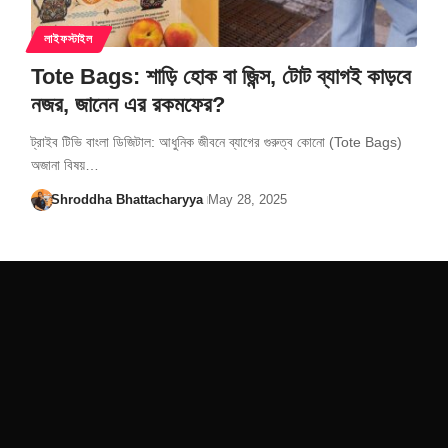
লাইফস্টাইল
Tote Bags: শাড়ি হোক বা জিন্স, টোট ব্যাগই কাড়বে
নজর, জানেন এর রকমফের?
ট্রাইব টিভি বাংলা ডিজিটাল: আধুনিক জীবনে ব্যাগের গুরুত্ব কোনো (Tote Bags)
অজানা বিষয়…
Shroddha Bhattacharyya
May 28, 2025