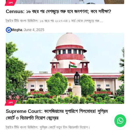
দেশ
Census: ১৬ বছর পর দেশজুড়ে শুরু হবে জনগণনা; কবে সমীক্ষা?
ট্রাইব টিভি বাংলা ডিজিটাল: ১৬ বছর পর ২০২৭-এর ১ মার্চ থেকে দেশজুড়ে শুরু…
Megha
June 4, 2025
দেশ
Supreme Court: কলেজিয়ামের সুপারিশে শিলমোহর! সুপ্রিম
কোর্টে ৩ বিচারপতি নিয়োগ কেন্দ্রের
ট্রাইব টিভি বাংলা ডিজিটাল: সুপ্রিম কোর্টে নতুন তিন বিচারপতি নিয়োগ।