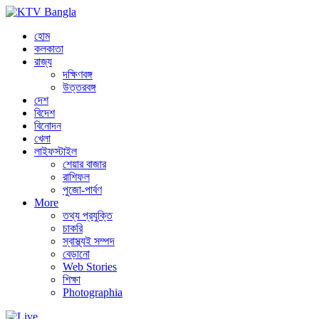
হোম
কলকাতা
রাজ্য
দক্ষিণবঙ্গ
উত্তরবঙ্গ
দেশ
বিদেশ
বিনোদন
খেলা
লাইফস্টাইল
শেয়ার বাজার
রাশিফল
পুজো-পার্বণ
More
তথ্য প্রযুক্তি
চাকরি
স্বাস্থ্যই সম্পদ
বেড়ানো
Web Stories
শিক্ষা
Photographia