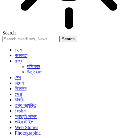
Search
হোম
কলকাতা
রাজ্য
দক্ষিণবঙ্গ
উত্তরবঙ্গ
দেশ
বিদেশ
বিনোদন
খেলা
চাকরি
তথ্য প্রযুক্তি
বেড়ানো
স্বাস্থ্যই সম্পদ
লাইফস্টাইল
Web Stories
Photographia