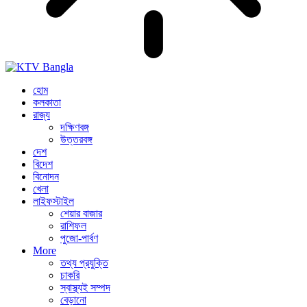
হোম
কলকাতা
রাজ্য
দক্ষিণবঙ্গ
উত্তরবঙ্গ
দেশ
বিদেশ
বিনোদন
খেলা
লাইফস্টাইল
শেয়ার বাজার
রাশিফল
পুজো-পার্বণ
More
তথ্য প্রযুক্তি
চাকরি
স্বাস্থ্যই সম্পদ
বেড়ানো