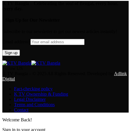
K TV Bangla – Celebrating the soul of Bengal, every hour,
every day.
Sign Up for Our Newsletter
Subscribe to our newsletter to get our newest articles instantly!
Email address:
Follow US
K TV Bangla – © 2025 All Rights Reserved. Developed by
Adlink
Digital
Fact-checking policy
K TV Ownership & Funding
Legal Disclaimer
Terms and Conditions
Contact
Welcome Back!
Sign in to your account