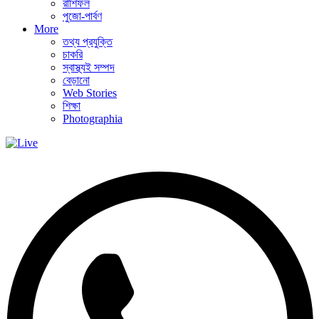
রাশিফল
পুজো-পার্বণ
More
তথ্য প্রযুক্তি
চাকরি
স্বাস্থ্যই সম্পদ
বেড়ানো
Web Stories
শিক্ষা
Photographia