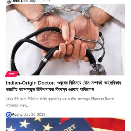
Debu Das
July 29, 2025
বিদেশ
Indian-Origin Doctor: ওষুধের বিনিময়ে যৌন সম্পর্ক! আমেরিকায়
ভারতীয় বংশোদ্ভূত চিকিৎসকের বিরুদ্ধে গুরুতর অভিযোগ
ট্রাইব টিভি বাংলা ডিজিটাল: মার্কিন যুক্তরাষ্ট্রে এক ভারতীয় বংশোদ্ভূত চিকিৎসকের বিরুদ্ধে
অবৈধভাবে মাদক…
Megha
July 20, 2025