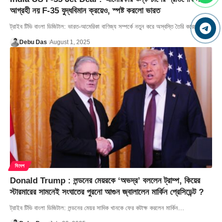
আগ্রহী নয় F-35 যুদ্ধবিমান ক্রয়েও, স্পষ্ট করলো ভারত
ট্রাইব টিভি বাংলা ডিজিটাল: ভারত-আমেরিকা বাণিজ্য সম্পর্কে নতুন করে অস্বস্তি তৈরি করেছে…
Debu Das
August 1, 2025
বিদেশ
Donald Trump : লন্ডনের মেয়রকে ‘অভদ্র’ বললেন ট্রাম্প, কিয়ের
স্টারমারের সামনেই সংঘাতের পুরনো আগুন জ্বালালেন মার্কিন প্রেসিডেন্ট ?
ট্রাইব টিভি বাংলা ডিজিটাল: লন্ডনের মেয়র সাদিক খানকে ফের কটাক্ষ করলেন মার্কিন…