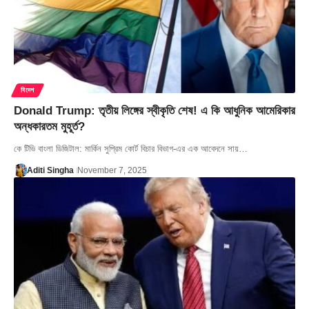
বিদেশ
Donald Trump: তৃতীয় লিঙ্গের স্বীকৃতি শেষ! এ কি আধুনিক আমেরিকার
অন্ধকারতম মুহূর্ত?
কে টিভি বাংলা ডিজিটাল: মার্কিন সুপ্রিম কোর্ট বিচার বিভাগ-এর এক আবেদনে সায়…
Aditi Singha
November 7, 2025