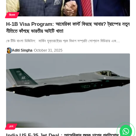
বিদেশ
H-1B Visa Program: আমেরিকা ফার্স্ট ফিরছে আবার? ট্রাম্পের নতুন
নীতিতে কাঁপছে ভারতীয় আইটি খাত!
কে টিভি বাংলা ডিজিটাল: মার্কিন যুক্তরাষ্ট্রের শ্রম বিভাগ সম্প্রতি সোশ্যাল মিডিয়ায় এক…
Aditi Singha
October 31, 2025
দেশ
India US F-35 Jet Deal : আমেরিকার শুল্ক চাপের প্রতিশোধ নয়!