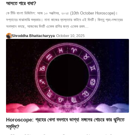
আসতে পারে বাধা?
কে টিভি বাংলা ডিজিটাল: আজ ১০ অক্টোবর, ২০২৫ (10th October Horoscope)।
সপ্তাহের মাঝামাঝি শুক্রবার। নানা কাজের ব্যস্ততায় কাটবে এই দিনটি। কিন্তু গ্রহ-নক্ষত্রের
অবস্থান বলছে, আজকের দিনটি একেক রাশির জন্য একেক রকম…
Shroddha Bhattacharyya
October 10, 2025
Horoscope: গ্রহের খেলা বদলাবে ভাগ্য! মঙ্গলের গোচরে কার ঝুলিতে
সমৃদ্ধি?