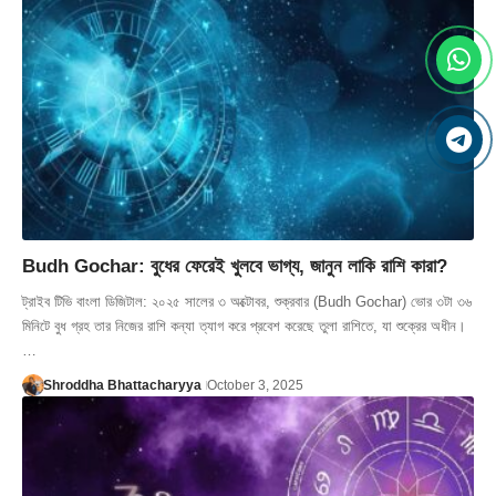
Budh Gochar: বুধের ফেরেই খুলবে ভাগ্য, জানুন লাকি রাশি কারা?
ট্রাইব টিভি বাংলা ডিজিটাল: ২০২৫ সালের ৩ অক্টোবর, শুক্রবার (Budh Gochar) ভোর ৩টা ৩৬
মিনিটে বুধ গ্রহ তার নিজের রাশি কন্যা ত্যাগ করে প্রবেশ করেছে তুলা রাশিতে, যা শুক্রের অধীন।
…
Shroddha Bhattacharyya
October 3, 2025