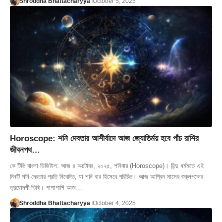
Shroddha Bhattacharyya
October 5, 2025
Horoscope: শনি দেবতার আশীর্বাদে আজ জ্যোতির্ময় হবে পাঁচ রাশির
জীবনপথ…
কে টিভি বাংলা ডিজিটাল: আজ ৪ অক্টোবর, ২০২৫, শনিবার (Horoscope)। হিন্দু ধর্মমতে এই
দিনটি শনি দেবতার প্রতি নিবেদিত, যা শনি বার হিসেবে পরিচিত। আজ আশ্বিন মাসের শুক্লপক্ষের
ত্রয়োদশী তিথি। পাশাপাশি আজ…
Shroddha Bhattacharyya
October 4, 2025