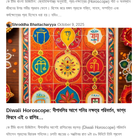
কে টিভি বাংলা ডিজিটাল: জ্যোতিষশাস্ত্র অনুযায়ী, গ্রহ-নক্ষত্রের (Horoscope) গতি ও অবস্থান
জীবনের উপর গভীর প্রভাব ফেলে। বিশেষ করে মঙ্গল গ্রহকে শক্তি, সাহস, সম্পত্তি এবং
কর্মক্ষেত্রের গ্রহ হিসেবে ধরা হয়। যদিও…
Shroddha Bhattacharyya
October 9, 2025
Diwali Horoscope: দীপাবলির আগে শনির নক্ষত্র পরিবর্তন, ভাগ্য
ফিরবে এই ৩ রাশির…
কে টিভি বাংলা ডিজিটাল: দীপাবলির আগেই রাশিচক্রে বড়সড় (Diwali Horoscope) পরিবর্তন
ঘটালেন গ্রহদের বিচারক শনিদেব। চলতি বছরের ৩ অক্টোবর রাত ৯টা ৪৯ মিনিটে তিনি প্রবেশ