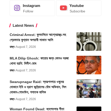
Instagram
Youtube
Follow
Subscribe
Latest News
Criminal Arrest: কুলতলিতে আগ্নেয়াস্ত্র-সহ
গ্রেফতার কুখ্যাত অপরাধী সাকাত আলি
রাজ্য
August 7, 2026
MLA Dilip Ghosh: কারোর জন্য কোনও দরজা
খোলা হয়নি: দিলীপ ঘোষ
রাজ্য
August 7, 2026
Swarupnagar Raid: স্বরূপনগরে ওষুধের
দোকানে ইবি ও ড্রাগ কন্ট্রোলের যৌথ অভিযান, সিল
দোকান-গোডাউন, পলাতক মালিক
রাজ্য
August 7, 2026
Woman Found Dead: মহেশতলায় গীতা