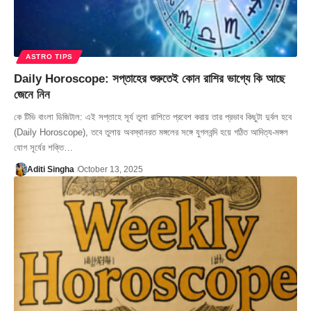
ASTRO TIPS
Daily Horoscope: সপ্তাহের শুরুতেই কোন রাশির ভাগ্যে কি আছে
জেনে নিন
কে টিভি বাংলা ডিজিটাল: এই সপ্তাহে সূর্য তুলা রাশিতে প্রবেশ করায় তার প্রভাব কিছুটা দুর্বল হবে
(Daily Horoscope), তবে তুলায় অবস্থানরত মঙ্গলের সঙ্গে যুগলবন্দি হয়ে গঠিত আদিত্য-মঙ্গল
যোগ সূর্যের শক্তি…
Aditi Singha
October 13, 2025