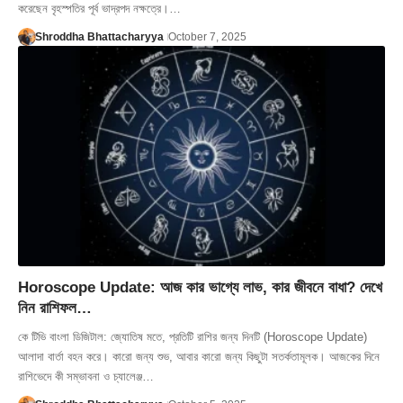
করেছেন বৃহস্পতির পূর্ব ভাদ্রপদ নক্ষত্রে।…
Shroddha Bhattacharyya
October 7, 2025
Horoscope Update: আজ কার ভাগ্যে লাভ, কার জীবনে বাধা? দেখে
নিন রাশিফল…
কে টিভি বাংলা ডিজিটাল: জ্যোতিষ মতে, প্রতিটি রাশির জন্য দিনটি (Horoscope Update)
আলাদা বার্তা বহন করে। কারো জন্য শুভ, আবার কারো জন্য কিছুটা সতর্কতামূলক। আজকের দিনে
রাশিভেদে কী সম্ভাবনা ও চ্যালেঞ্জ…