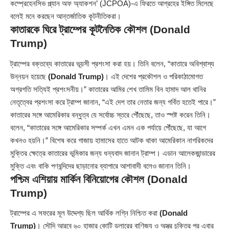
কম্প্রেহেনসিভ প্ল্যান অফ অ্যাকশন’ (JCPOA)-এ ফিরতে আগ্রহের ইঙ্গিত মিলেছে
বলেই মনে করছেন আন্তর্জাতিক কূটনীতিকরা।
কাতারকে ঘিরে ট্রাম্পের কূটনৈতিক কৌশল
(Donald
Trump)
ট্রাম্পের বক্তব্যে কাতারের ভূয়সী প্রশংসা করা হয়। তিনি বলেন, “কাতারে অবিশ্বাস্য
উন্নয়ন হয়েছে
(Donald Trump)
। এই দেশের প্রকৌশল ও পরিকাঠামোগত
অগ্রগতি সত্যিই প্রশংসনীয়।” কাতারের আমির শেখ তামিম বিন হামাদ আল থানির
নেতৃত্বের প্রশংসা করে ট্রাম্প জানান, “এই দেশ তার নেতার জন্য গর্বিত হতেই পারে।”
কাতারের সঙ্গে আমেরিকার বন্ধুত্ব যে সর্বোচ্চ স্তরে পৌঁছেছে, তাও স্পষ্ট করেন তিনি।
বলেন, “কাতারের সঙ্গে আমেরিকার সম্পর্ক এখন এমন এক পর্যায়ে পৌঁছেছে, যা আগে
কখনও হয়নি।” বিশেষ করে গাজায় হামাসের হাতে আটক থাকা আমেরিকান নাগরিকদের
মুক্তির ক্ষেত্রে কাতারের ভূমিকার জন্য ধন্যবাদ জানান ট্রাম্প। এডান আলেকজ়ান্ডারের
মুক্তি এবং বাকি পণবন্দিদের ছাড়ানোর ব্যাপারে আশাবাদী বলেও জানান তিনি।
পশ্চিম এশিয়ায় মার্কিন বিনিয়োগের কৌশল
(Donald
Trump)
ট্রাম্পের এ সফরের মূল উদ্দেশ্য ছিল আর্থিক লগ্নি নিশ্চিত করা
(Donald
Trump)
। সৌদি আরবে ৬০ হাজার কোটি ডলারের বাণিজ্য ও অস্ত্র চুক্তির পর এবার