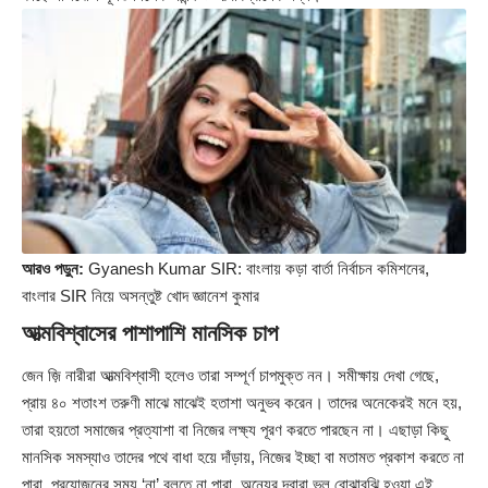
আরও পড়ুন:
Gyanesh Kumar SIR: বাংলায় কড়া বার্তা নির্বাচন কমিশনের,
বাংলার SIR নিয়ে অসন্তুষ্ট খোদ জ্ঞানেশ কুমার
আত্মবিশ্বাসের পাশাপাশি মানসিক চাপ
জেন জ়ি নারীরা আত্মবিশ্বাসী হলেও তারা সম্পূর্ণ চাপমুক্ত নন। সমীক্ষায় দেখা গেছে,
প্রায় ৪০ শতাংশ তরুণী মাঝে মাঝেই হতাশা অনুভব করেন। তাদের অনেকেরই মনে হয়,
তারা হয়তো সমাজের প্রত্যাশা বা নিজের লক্ষ্য পূরণ করতে পারছেন না। এছাড়া কিছু
মানসিক সমস্যাও তাদের পথে বাধা হয়ে দাঁড়ায়, নিজের ইচ্ছা বা মতামত প্রকাশ করতে না
পারা, প্রয়োজনের সময় ‘না’ বলতে না পারা, অন্যের দ্বারা ভুল বোঝাবুঝি হওয়া এই