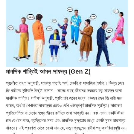
মানসিক শান্তিই আসল সাফল্য (Gen Z)
প্রচলিত ধারণা অনুযায়ী, সাফল্য মানেই অর্থ, চাকরি বা সামাজিক মর্যাদা। কিন্তু জেন
জ়ি নারীদের দৃষ্টিভঙ্গি কিছুটা আলাদা। তাদের কাছে জীবনের সবচেয়ে বড় সাফল্য হলো
মানসিক শান্তি। সমীক্ষা অনুযায়ী, প্রতি চার জনের মধ্যে একজন জেন জ়ি নারী মনে
করেন, অর্থ বা পেশাগত সাফল্যের চেয়েও বেশি গুরুত্বপূর্ণ মানসিক স্বস্তি। সারাক্ষণ
প্রতিযোগিতা বা চাপের মধ্যে জীবন কাটাতে তারা আগ্রহী নন। বরং এমন একটি জীবন
চান যেখানে কাজ, ব্যক্তিগত সময় এবং মানসিক সুস্থতার মধ্যে একটি সুষম ভারসাম্য
থাকবে। এই প্রবণতা থেকে বোঝা যায় যে, নতুন প্রজন্মের নারীরা শুধু ক্যারিয়ারমুখী নন,