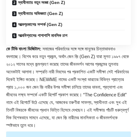
স্বাধীনতার নতুন সংজ্ঞা (Gen Z)
স্বাধীনতার অভিজ্ঞতা (Gen Z)
আত্মপ্রকাশের সম্পর্ক (Gen Z)
আত্মবিশ্বাসের পাশাপাশি মানসিক চাপ
কে টিভি বাংলা ডিজিটাল:
সমাজের পরিবর্তনের সঙ্গে সঙ্গে মানুষের চিন্তাভাবনাও
বদলাচ্ছে। বিশেষ করে নতুন প্রজন্ম, অর্থাৎ জেন জ়ি (
Gen Z
) যারা মূলত ১৯৯৭ থেকে
২০১২ সালের মধ্যে জন্মগ্রহণ করেছে তাদের জীবনদর্শন আগের প্রজন্মের তুলনায়
অনেকটাই আলাদা। সম্প্রতি নারী দিবসের পর প্রকাশিত একটি সমীক্ষা সেই পরিবর্তনের
দিকেই ইঙ্গিত করেছে। NEWME নামের একটি সংস্থা ভারতের বিভিন্ন প্রান্তের
প্রায় ১,০০০ জন জেন জ়ি নারীর উপর সমীক্ষা চালিয়ে তাদের ভাবনা, প্রত্যাশা এবং
জীবনের লক্ষ্য সম্পর্কে একটি রিপোর্ট প্রকাশ করেছে। “The Confidence Edit”
নামে এই রিপোর্টে উঠে এসেছে যে, আজকের তরুণীরা সাফল্য, স্বাধীনতা এবং সুখ এই
তিনটি বিষয়কে জীবনের প্রধান ভিত্তি হিসেবে দেখছেন। এই সমীক্ষায় পাঁচটি গুরুত্বপূর্ণ
দিক বিশেষভাবে সামনে এসেছে, যা জেন জ়ি নারীদের মানসিকতা ও জীবনদর্শনকে
স্পষ্টভাবে তুলে ধরে।