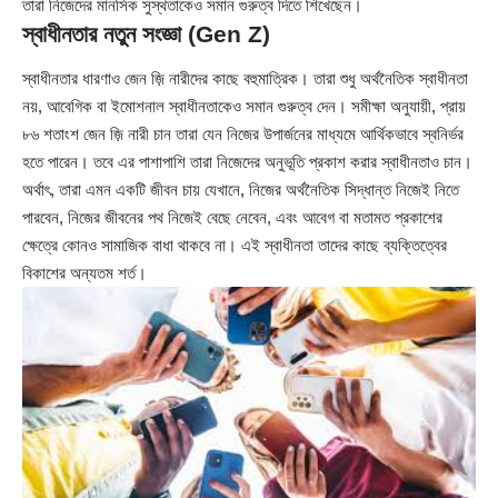
তারা নিজেদের মানসিক সুস্থতাকেও সমান গুরুত্ব দিতে শিখেছেন।
স্বাধীনতার নতুন সংজ্ঞা (Gen Z)
স্বাধীনতার ধারণাও জেন জ়ি নারীদের কাছে বহুমাত্রিক। তারা শুধু অর্থনৈতিক স্বাধীনতা
নয়, আবেগিক বা ইমোশনাল স্বাধীনতাকেও সমান গুরুত্ব দেন। সমীক্ষা অনুযায়ী, প্রায়
৮৬ শতাংশ জেন জ়ি নারী চান তারা যেন নিজের উপার্জনের মাধ্যমে আর্থিকভাবে স্বনির্ভর
হতে পারেন। তবে এর পাশাপাশি তারা নিজেদের অনুভূতি প্রকাশ করার স্বাধীনতাও চান।
অর্থাৎ, তারা এমন একটি জীবন চায় যেখানে, নিজের অর্থনৈতিক সিদ্ধান্ত নিজেই নিতে
পারবেন, নিজের জীবনের পথ নিজেই বেছে নেবেন, এবং আবেগ বা মতামত প্রকাশের
ক্ষেত্রে কোনও সামাজিক বাধা থাকবে না। এই স্বাধীনতা তাদের কাছে ব্যক্তিত্বের
বিকাশের অন্যতম শর্ত।