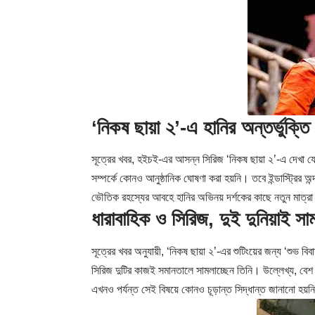
‘নিকষ ছায়া ২’-এ হানির অন্তর্ভ
সূত্রের খবর, হইচই-এর আসন্ন সিরিজ ‘নিকষ ছায়া ২’-এ দেখা যেত
সম্পর্কে কোনও আনুষ্ঠানিক ঘোষণা করা হয়নি। তবে ইন্ডাস্ট্রির 
ভৌতিক রহস্যের আবহে হানির অভিনয় দর্শকের কাছে নতুন মাত্র
ধারাবাহিক ও সিরিজ, দুই দুনিয়াই
সূত্রের খবর অনুযায়ী, ‘নিকষ ছায়া ২’-এর শুটিংয়ের জন্য ‘শুভ 
সিরিজ দুটির কাজই সমানতালে সামলাচ্ছেন তিনি। উল্লেখ্য, বেশ 
এখনও পর্যন্ত সেই বিষয়ে কোনও চূড়ান্ত সিদ্ধান্ত জানানো হয়