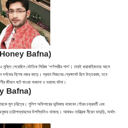
াপট (Honey Bafna)
ই-এ মুক্তি পেয়েছিল ভৌতিক সিরিজ ‘পর্ণশবরীর শাপ’। তারই ধারাবাহিকতায় আসে
ধন দর্শকের বিশেষ নজর কাড়ে। প্রথম সিজনের প্রেক্ষাপট ছিল উত্তরবঙ্গ, তবে
 তরুণীর জীবনে ঘটে যাওয়া অজানা ও ভয়াবহ ঘটনা।
oney Bafna)
াধ্যায়কে মূল চরিত্রে। পুলিশ অফিসারের ভূমিকায় থাকবেন গৌরব চক্রবর্তী এবং
য়, অনুজয় চট্টোপাধ্যায়দের উপস্থিতিও থাকছে। আবারও তান্ত্রিক নীরেন ভাদুড়ি, অর্থাৎ