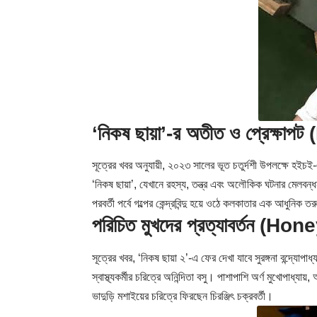
‘নিকষ ছায়া’-র অতীত ও প্রেক্ষ
সূত্রের খবর অনুযায়ী, ২০২৩ সালের ভূত চতুর্দশী উপলক্ষে হইচ
‘নিকষ ছায়া’, যেখানে রহস্য, তন্ত্র এবং অলৌকিক ঘটনার মেলবন্
পরবর্তী পর্বে গল্পের কেন্দ্রবিন্দু হয়ে ওঠে কলকাতার এক আধুনিক
পরিচিত মুখদের প্রত্যাবর্তন (H
সূত্রের খবর, ‘নিকষ ছায়া ২’-এ ফের দেখা যাবে সুরঙ্গনা বন্দ্যোপ
স্বাস্থ্যকর্মীর চরিত্রে অনিন্দিতা বসু। পাশাপাশি অর্ণ মুখোপাধ্যা
ভাদুড়ি মশাইয়ের চরিত্রে ফিরছেন চিরঞ্জিৎ চক্রবর্তী।