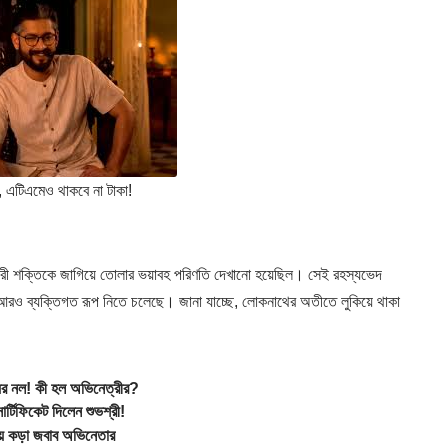
 এটিএমেও থাকবে না টাকা!
 অশরীরী শক্তিকে জাগিয়ে তোলার ভয়াবহ পরিণতি দেখানো হয়েছিল। সেই রহস্যভেদ
ই আরও ব্যক্তিগত রূপ নিতে চলেছে। জানা যাচ্ছে, লোকনাথের অতীতে লুকিয়ে থাকা
ের নল! কী হল অভিনেত্রীর?
টিফিকেট দিলেন শুভশ্রী!
় কড়া জবাব অভিনেতার