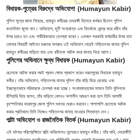
বিধায়ক-পুত্রের বিরুদ্ধে অভিযোগ! (Humayun Kabir)
পুলিশ সূত্রে জানা গিয়েছে, হুমায়ুন কবীরের দেহরক্ষী হিসেবে কর্মরত ছিলেন পুলিশ
কনস্টেবল জুম্মা খান। অভিযোগ, ছুটি সংক্রান্ত এক বিতর্ককে কেন্দ্র করে রবীন তাঁর
উপর চড়াও হন এবং শারীরিকভাবে হেনস্থা করেন। একজন সরকারি কর্মচারীর উপর হাত
তোলার বিষয়টি আইনত গুরুতর অপরাধ এই অভিযোগ পেয়েই শক্তিনগর থানার পুলিশ
হুমায়ুন কবীরের বাড়িতে যায় এবং রবীনকে আটক করে থানায় নিয়ে আসে।
পুলিশের অভিযানে ক্ষুব্ধ বিধায়ক (Humayun Kabir)
ছেলেকে আটক করার পরই প্রবল ক্ষোভ প্রকাশ করেন ভরতপুরের বিধায়ক হুমায়ুন
কবীর। তাঁর অভিযোগ, শক্তিনগর থানার পুলিশ তাঁর বাড়ি ঘিরে রেখেছে এবং
ইচ্ছাকৃতভাবে পরিবারকে হেনস্থা করা হচ্ছে। সংবাদমাধ্যমের সামনে তিনি পুলিশকে
হুঁশিয়ারি দিয়ে বলেন, তাঁর বাড়িতে কোনও অশালীন আচরণ করা হলে তিনি আগামী
বৃহস্পতিবার বহরমপুর জেলা পুলিশ দফতর ঘেরাও করবেন। পাশাপাশি ছেলেকে আটক
করার প্রতিবাদে তিনি নিজেও শক্তিনগর থানায় যাওয়ার সিদ্ধান্ত নেন।
পাল্টা অভিযোগ ও রাজনৈতিক বিতর্ক (Humayun Kabir)
এই ঘটনার পরিপ্রেক্ষিতে পাল্টা অভিযোগও তুলেছেন হুমায়ুন কবীর। তাঁর দাবি, দেহরক্ষীই
প্রথমে দুর্ব্যবহার করেছিলেন এবং পরিস্থিতি সেখান থেকেই উত্তপ্ত হয়ে ওঠে। তবে