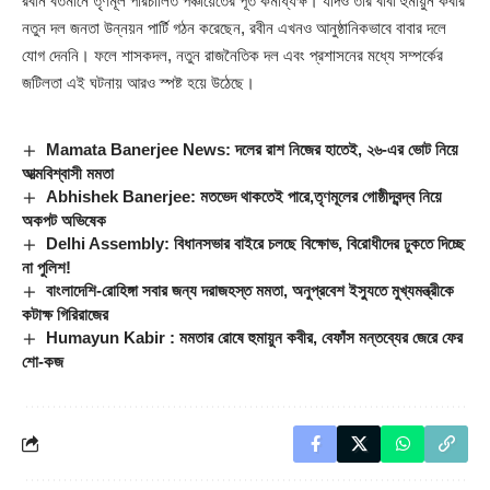
রবীন বর্তমানে তৃণমূল পরিচালিত পঞ্চায়েতের পূর্ত কর্মাধ্যক্ষ। যদিও তাঁর বাবা হুমায়ুন কবীর
নতুন দল জনতা উন্নয়ন পার্টি গঠন করেছেন, রবীন এখনও আনুষ্ঠানিকভাবে বাবার দলে
যোগ দেননি। ফলে শাসকদল, নতুন রাজনৈতিক দল এবং প্রশাসনের মধ্যে সম্পর্কের
জটিলতা এই ঘটনায় আরও স্পষ্ট হয়ে উঠেছে।
Mamata Banerjee News: দলের রাশ নিজের হাতেই, ২৬-এর ভোট নিয়ে
আত্মবিশ্বাসী মমতা
Abhishek Banerjee: মতভেদ থাকতেই পারে,তৃণমূলের গোষ্ঠীদ্বন্দ্ব নিয়ে
অকপট অভিষেক
Delhi Assembly: বিধানসভার বাইরে চলছে বিক্ষোভ, বিরোধীদের ঢুকতে দিচ্ছে
না পুলিশ!
বাংলাদেশি-রোহিঙ্গা সবার জন্য দরাজহস্ত মমতা, অনুপ্রবেশ ইস্যুতে মুখ্যমন্ত্রীকে
কটাক্ষ গিরিরাজের
Humayun Kabir : মমতার রোষে হুমায়ুন কবীর, বেফাঁস মন্তব্যের জেরে ফের
শো-কজ