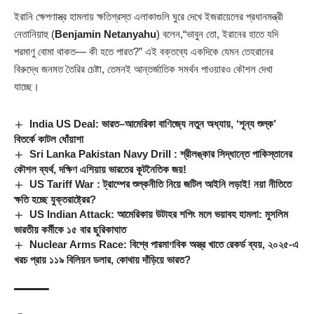
ইরানি ক্ষেপণাস্ত্র হামলায় ক্ষতিগ্রস্ত এলাকাগুলি ঘুরে দেখে ইজরায়েলের প্রধানমন্ত্রী
নেতানিয়াহু
(
Benjamin Netanyahu
)
বলেন,“ভাবুন তো, ইরানের হাতে যদি
পরমাণু বোমা থাকত— কী হতে পারত?” এই বক্তব্যে একদিকে যেমন তেহরানের
বিরুদ্ধে জনমত তৈরির চেষ্টা, তেমনই আন্তর্জাতিক সমর্থন পাওয়ারও কৌশল দেখা
যাচ্ছে।
India US Deal: ভারত–আমেরিকা বাণিজ্যে নতুন অধ্যায়, ‘শূন্য শুল্ক’
বিতর্কে কাটল ধোঁয়াশা
Sri Lanka Pakistan Navy Drill : শ্রীলঙ্কার সিদ্ধান্তে পাকিস্তানের
কৌশল ব্যর্থ, দক্ষিণ এশিয়ায় ভারতের কূটনৈতিক জয়!
US Tariff War : ট্রাম্পের শুল্কনীতি নিয়ে জটিল আইনি লড়াই! নয়া নীতিতে
ক্ষতি হচ্ছে যুক্তরাষ্ট্রের?
US Indian Attack: আমেরিকায় উটাহর শপিং মলে ভয়াবহ হামলা: মুসলিম
ভারতীয় কর্মীকে ১৫ বার ছুরিকাঘাত
Nuclear Arms Race: বিশ্বে পারমাণবিক অস্ত্র খাতে রেকর্ড ব্যয়, ২০২৫-এ
খরচ প্রায় ১১৯ বিলিয়ন ডলার, কোথায় দাঁড়িয়ে ভারত?