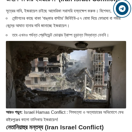
সূত্রের দাবি, ইজরায়েল চাইছে আমেরিকা সরাসরি হস্তক্ষেপ করুক। বিশেষত,
পেন্টাগনের কাছে থাকা ‘বাঙ্কার বাস্টার’ জিবিইউ-৫৭ বোমা দিয়ে ফোরদো বা গভীর
কেন্দ্রে আঘাত হানার দাবি জানাচ্ছে ইজরায়েল।
তবে এখনও পর্যন্ত প্রেসিডেন্ট ডোনাল্ড ট্রাম্প চূড়ান্ত সিদ্ধান্ত নেননি।
আরও পড়ুন:
Israel Hamas Conflict : শিশুহত্যা ও অত্যাচারের অভিযোগে ফের
রাষ্ট্রপুঞ্জের কালো তালিকায় ইজরায়েল!
নেতানিয়াহুর মন্তব্য (Iran Israel Conflict)