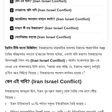
কেন এই দাবি? (Iran Israel Conflict)
তেহরানের পাল্টা দাবি (Iran Israel Conflict)
আমেরিকার অবস্থান বাস্তব কতটা? (Iran Israel Conflict)
তাহলে কী চায় ইজরায়েল? (Iran Israel Conflict)
নেতানিয়াহুর মন্তব্য (Iran Israel Conflict)
ট্রাইব টিভি বাংলা ডিজিটাল:
ইজরায়েলের ধারাবাহিক হামলায় ইরানের পারমাণবিক অস্ত্র
তৈরির পরিকল্পনায় অন্তত দু’বছরের বিলম্ব ঘটেছে, এমনই দাবি করলেন ইজরায়েলের
বিদেশমন্ত্রী গিদন সার
(Iran Israel Conflict)
। জার্মান সংবাদপত্র বিল্ড–কে
দেওয়া এক সাক্ষাৎকারে তিনি বলেন, “আমরা খবর পাচ্ছি যে, ইরানের পরমাণু কর্মসূচি
দু’তিন বছর পিছিয়ে গিয়েছে। ইজরায়েলের পদক্ষেপ কার্যকর হয়েছে।”
কেন এই দাবি? (Iran Israel Conflict)
ইজরায়েলের আশঙ্কা ছিল, ইরান খুব দ্রুত পরমাণু বোমা তৈরির শেষ ধাপে পৌঁছে
গিয়েছে।
ইরান ইতিমধ্যেই ৬০% পর্যন্ত সমৃদ্ধ ইউরেনিয়াম তৈরি করেছে।
বিভিন্ন আন্তর্জাতিক রিপোর্ট বলছে, ৪২ কেজি ৬০% ইউরেনিয়াম থাকলেই একটি