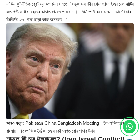
মার্কিন কূটনীতিক ব্রেট ম্যাকগার্ক-এর মতে, “বাঙ্কার-বাস্টার বোমা ছাড়া ইজরায়েল মাটির
এত গভীরে থাকা কেন্দ্রে আঘাত হানতে পারবে না।” তিনি স্পষ্ট করে বলেন, “আমেরিকার
জিবিইউ-৫৭ বোমা ছাড়া কাজ অসম্ভব।”
আরও পড়ুন:
Pakistan China Bangladesh Meeting : চিন-পাকিস্তান-
বাংলাদেশ ত্রিপাক্ষিক বৈঠক, জোর কৌশলগত বোঝাপড়ার উপর
তাহলে কী চায় ইজরায়েল? (Iran Israel Conflict)