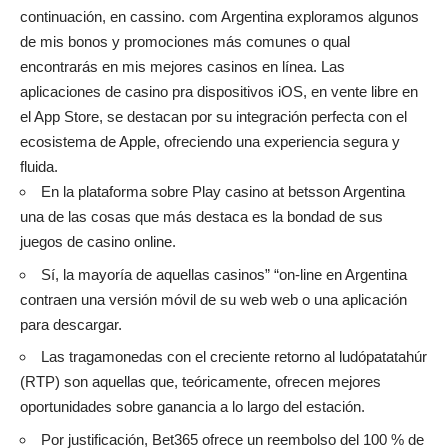
continuación, en cassino. com Argentina exploramos algunos
de mis bonos y promociones más comunes o qual
encontrarás en mis mejores casinos en línea. Las
aplicaciones de casino pra dispositivos iOS, en vente libre en
el App Store, se destacan por su integración perfecta con el
ecosistema de Apple, ofreciendo una experiencia segura y
fluida.
En la plataforma sobre Play casino at betsson Argentina
una de las cosas que más destaca es la bondad de sus
juegos de casino online.
Sí, la mayoría de aquellas casinos” “on-line en Argentina
contraen una versión móvil de su web web o una aplicación
para descargar.
Las tragamonedas con el creciente retorno al ludópatatahúr
(RTP) son aquellas que, teóricamente, ofrecen mejores
oportunidades sobre ganancia a lo largo del estación.
Por justificación, Bet365 ofrece un reembolso del 100 % de