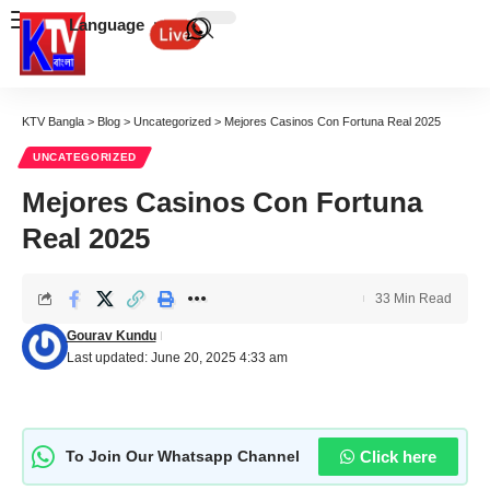
Language
KTV Bangla
>
Blog
>
Uncategorized
>
Mejores Casinos Con Fortuna Real 2025
UNCATEGORIZED
Mejores Casinos Con Fortuna
Real 2025
33 Min Read
Gourav Kundu
Last updated: June 20, 2025 4:33 am
Click here
To Join Our Whatsapp Channel