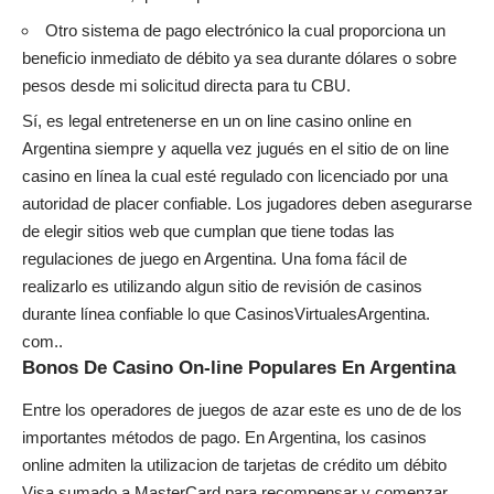
Otro sistema de pago electrónico la cual proporciona un
beneficio inmediato de débito ya sea durante dólares o sobre
pesos desde mi solicitud directa para tu CBU.
Sí, es legal entretenerse en un on line casino online en
Argentina siempre y aquella vez jugués en el sitio de on line
casino en línea la cual esté regulado con licenciado por una
autoridad de placer confiable. Los jugadores deben asegurarse
de elegir sitios web que cumplan que tiene todas las
regulaciones de juego en Argentina. Una foma fácil de
realizarlo es utilizando algun sitio de revisión de casinos
durante línea confiable lo que CasinosVirtualesArgentina.
com..
Bonos De Casino On-line Populares En Argentina
Entre los operadores de juegos de azar este es uno de de los
importantes métodos de pago. En Argentina, los casinos
online admiten la utilizacion de tarjetas de crédito um débito
Visa sumado a MasterCard para recompensar y comenzar