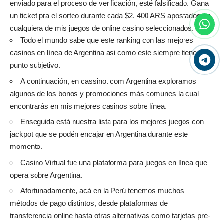
enviado para el proceso de verificación, esté falsificado. Gana
un ticket pra el sorteo durante cada $2. 400 ARS apostados en
cualquiera de mis juegos de online casino seleccionados.
Todo el mundo sabe que este ranking con las mejores
casinos en línea de Argentina asi como este siempre tiene un
punto subjetivo.
A continuación, en cassino. com Argentina exploramos
algunos de los bonos y promociones más comunes la cual
encontrarás en mis mejores casinos sobre línea.
Enseguida está nuestra lista para los mejores juegos con
jackpot que se podén encajar en Argentina durante este
momento.
Casino Virtual fue una plataforma para juegos en línea que
opera sobre Argentina.
Afortunadamente, acá en la Perú tenemos muchos
métodos de pago distintos, desde plataformas de
transferencia online hasta otras alternativas como tarjetas pre-