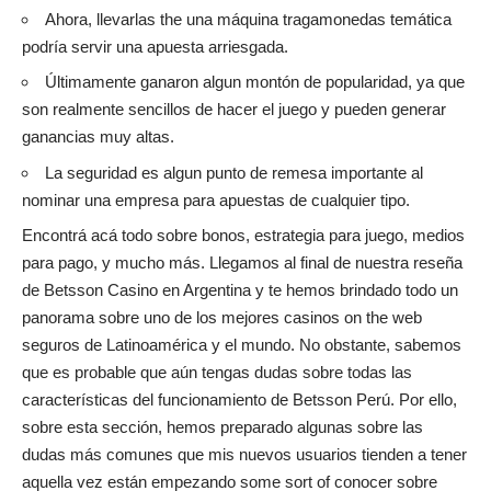
Ahora, llevarlas the una máquina tragamonedas temática
podría servir una apuesta arriesgada.
Últimamente ganaron algun montón de popularidad, ya que
son realmente sencillos de hacer el juego y pueden generar
ganancias muy altas.
La seguridad es algun punto de remesa importante al
nominar una empresa para apuestas de cualquier tipo.
Encontrá acá todo sobre bonos, estrategia para juego, medios
para pago, y mucho más. Llegamos al final de nuestra reseña
de Betsson Casino en Argentina y te hemos brindado todo un
panorama sobre uno de los mejores casinos on the web
seguros de Latinoamérica y el mundo. No obstante, sabemos
que es probable que aún tengas dudas sobre todas las
características del funcionamiento de Betsson Perú. Por ello,
sobre esta sección, hemos preparado algunas sobre las
dudas más comunes que mis nuevos usuarios tienden a tener
aquella vez están empezando some sort of conocer sobre