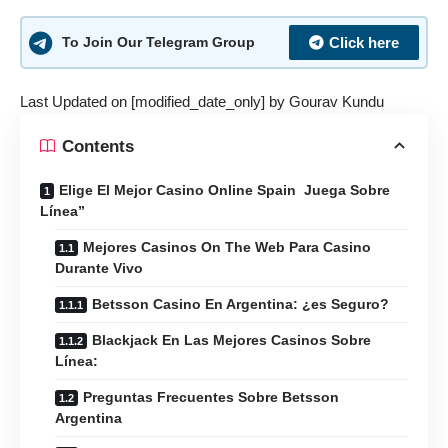
Click here
To Join Our Telegram Group
Last Updated on [modified_date_only] by
Gourav Kundu
Contents
Elige El Mejor Casino Online Spain ️ Juega Sobre
Línea”
Mejores Casinos On The Web Para Casino
Durante Vivo
Betsson Casino En Argentina: ¿es Seguro?
Blackjack En Las Mejores Casinos Sobre
Línea:
Preguntas Frecuentes Sobre Betsson
Argentina