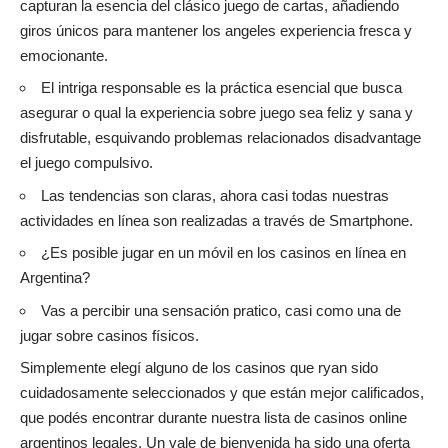
capturan la esencia del clásico juego de cartas, añadiendo
giros únicos para mantener los angeles experiencia fresca y
emocionante.
El intriga responsable es la práctica esencial que busca
asegurar o qual la experiencia sobre juego sea feliz y sana y
disfrutable, esquivando problemas relacionados disadvantage
el juego compulsivo.
Las tendencias son claras, ahora casi todas nuestras
actividades en línea son realizadas a través de Smartphone.
¿Es posible jugar en un móvil en los casinos en línea en
Argentina?
Vas a percibir una sensación pratico, casi como una de
jugar sobre casinos físicos.
Simplemente elegí alguno de los casinos que ryan sido
cuidadosamente seleccionados y que están mejor calificados,
que podés encontrar durante nuestra lista de casinos online
argentinos legales. Un vale de bienvenida ha sido una oferta