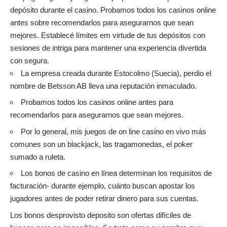
depósito durante el casino. Probamos todos los casinos online
antes sobre recomendarlos para asegurarnos que sean
mejores. Establecé límites em virtude de tus depósitos con
sesiones de intriga para mantener una experiencia divertida
con segura.
La empresa creada durante Estocolmo (Suecia), perdio el
nombre de Betsson AB lleva una reputación inmaculado.
Probamos todos los casinos online antes para
recomendarlos para asegurarnos que sean mejores.
Por lo general, mis juegos de on line casino en vivo más
comunes son un blackjack, las tragamonedas, el poker
sumado a ruleta.
Los bonos de casino en línea determinan los requisitos de
facturación- durante ejemplo, cuánto buscan apostar los
jugadores antes de poder retirar dinero para sus cuentas.
Los bonos desprovisto deposito son ofertas difíciles de