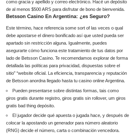
como gracia y apellido y correo electrónico. Hacé un depósito
de al menos $500 ARS para disfrutar de bono de bienvenida.
Betsson Casino En Argentina: ¿es Seguro?
Este término, hace referencia some sort of las veces o qual
debe apostarse el dinero bonificado así que usted pueda ser
apartado sin restricción alguna. Igualmente, puedes
asegurarte cómo funciona este tratamiento de tus datos por
lado de Betsson Casino. Te recomendamos explorar de forma
detallada las políticas para privacidad, dispuestas sobre el
sitio” “website oficial. La eficiencia, transparencia y reputación
de Betsson anordna llegado hasta tu casino online Argentina.
Pueden presentarse sobre distintas formas, tais como
giros gratis durante registro, giros gratis sin rollover, um giros
gratis bad thing depósito.
El jugador decide qué apuesta o jugada hace, y después de
colocar la apostando un generador para número aleatorio
(RNG) decide el número, carta o combinación vencedora.