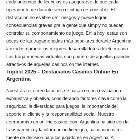
cada autoridad de licencias es asegurarse de que cada
operador tome durante serio el intriga responsable. El
distraccion no es libre de” “riesgos y puede lograr
consecuencias graves pra la gente que simply no puedan
controlar su comportamiento de juego. En la hoy, estas son
pocas de las tragamonedas más populares durante Argentina,
lanzadas durante los mejores desarrolladores delete mundo.
Las tragamonedas virtuales son primero de aquellas grandes
atractivos de aquellas casinos on the internet.
Toplist 2025 – Destacados Casinos Online En
Argentina
Nuestras recomendaciones se basan en una evaluación
exhaustiva y objetiva, considerando factores clave como la
seguridad, la diversidad para juegos, la importancia del
soporte al cliente y la responsabilidad social. Nuestro
compromiso en on line casino. com Argentina ha sido con la
transparencia y la información fidedigna, haciéndonos mi
fuente de decision para los jugadores en Argentina. A