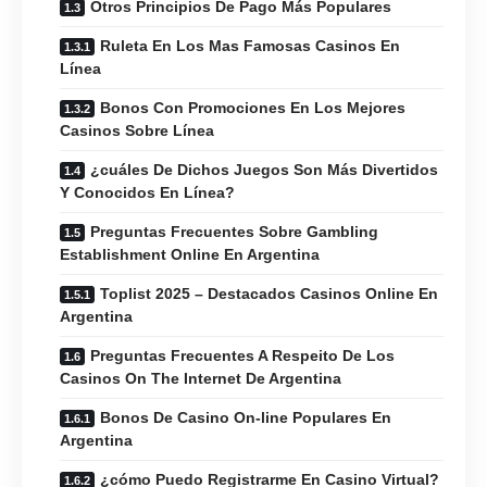
Otros Principios De Pago Más Populares
Ruleta En Los Mas Famosas Casinos En
Línea
Bonos Con Promociones En Los Mejores
Casinos Sobre Línea
¿cuáles De Dichos Juegos Son Más Divertidos
Y Conocidos En Línea?
Preguntas Frecuentes Sobre Gambling
Establishment Online En Argentina
Toplist 2025 – Destacados Casinos Online En
Argentina
Preguntas Frecuentes A Respeito De Los
Casinos On The Internet De Argentina
Bonos De Casino On-line Populares En
Argentina
¿cómo Puedo Registrarme En Casino Virtual?