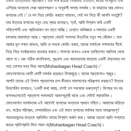
একটি ঐতিহ্যবাহী প্রতিষ্ঠান। যার সঙ্গে রয়েছে গৌরবময় ইতিহাস, জয়ের সংস্কৃতি এবং
এশিয়ার অন্যতম সেরা আবেগপ্রবণ ও অনুরাগী সদস্য সমর্থক। যা ভারতের আর কোনও
ক্লাবের নেই।’ যে দল নিয়ে কোচিং করাতে নামবেন, সেই দল নিয়ে কী আপনি সন্তুষ্ট?
তার উত্তরে বাগানের নতুন হেড স্যার বলেছেন, ‘হ্যাঁ, আমি বিশ্বাস করি একটি
শক্তিশালী এবং প্রতিভাবান দল হাতে পাচ্ছি। যেখানে অভিজ্ঞতা ও দক্ষতার একটি
চমৎকার ভারসাম্য আছে। প্রত্যেক কোচই সবসময় উন্নতির নতুন পথ খোঁজেন। তবে
আমার মূল লক্ষ্য থাকবে, আমি যে দলকে কোচিং করাব, তাদের সবাইকে সক্ষমতার শীর্ষে
নিয়ে গিয়ে সর্বোচ্চভাবে ব্যবহার করতে। সাফল্য কখনও একক ব্যক্তিগত প্রতিভা থেকে
আসে না। বরং সঠিক মানসিকতা, শৃঙ্খলা এবং দায়বদ্ধতার মাধ্যমে একটি ঐক্যবদ্ধ দল
গড়ে তোলার মধ্য দিয়ে আসে(Mohanbagan Head Coach)।’
মোহনবাগানের কোটি কোটি সমর্থক রয়েছেন বিশ্বজুড়ে। যাদের প্রত্যাশাও প্রচুর।
আপনি তাদের এই বিশাল প্রত্যাশার চাপ কীভাবে সামলানোর পরিকল্পনা করছেন? উত্তর
ডিমপেরিস বলেছেন, ‘একটি কথা আছে, চাপই হল সবথেকে গুরুত্বপূর্ণ। বিশ্বের সব বড়
ক্লাবগুলোতেই প্রত্যাশা সবসময়ই আকাশচুম্বী থাকে এবং সেটাই স্বাভাবিক।
মোহনবাগান সমর্থকদের এই আবেগই ক্লাবের অন্যতম প্রধান শক্তি। আমাদের দায়িত্ব
হল, কঠোর পরিশ্রম, পেশাদারিত্ব এবং এই মহান ক্লাবের মর্যাদার সাথে সামঞ্জস্যপূর্ণ
পারফরমেন্সের মাধ্যমে প্রতিদিন তাদের বিশ্বাস অর্জন করা। আমরা হয়তো প্রতি সপ্তাহে
জয়ের প্রতিশ্রুতি দিতে পারব না(Mohanbagan Head Coach)।