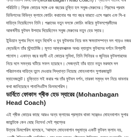
পরিচিতি। গ্রিক কোচের সঙ্গে এক বছরের চুক্তি হল সবুজ-মেরুনের। গ্রিসের প্রথম
ডিভিশনের বিভিন্ন ক্লাবে কোচিং করানোর পর গত বছর ভারতে এসে পঞ্জাব এফ সি-র
দায়িত্ব নিয়েছিলেন তিনি। পঞ্জাবের নতুন দলকে কোচিং করিয়ে ফুটবলপ্রেমীদের
আকর্ষনীয় ফুটবল উপহার দিয়েছিলেন সবুজ মেরুনের নতুন হেড স্যার।
ইন্ডিয়ান সুপার লিগে নতুন বিদেশি ও যুব ফুটবলার নিয়ে কম ক্ষমতাসম্পন্ন দল গড়েও নজর
কেডে়ছিল তাঁর স্ট্র্যাটেজি। মূলত আক্রমনাত্মক অথচ ব্যালান্স ফুটবলের দর্শনে বিশ্বাসী
পানোস। একান্ন বছর বয়সী এই কোচের সুবিধা, তিনি সিনিয়র ও জুনিয়র ফুটবলারদের
নিয়ে দলে সমন্বয় ঘটিয়ে সফল হয়েছেন। সেজন্যই তাঁর হাতে নতুন মরশুমে দল
পরিচালনার দায়িত্ব তুলে দেওয়ার সিদ্ধান্ত নিয়েছে মোহনবাগান সুপারজায়ান্ট
ম্যানেজমেন্ট। চুক্তিতে সই করার পর তাঁর ফুটবল দর্শন, তারকা সমৃদ্ধ দল নিয়ে ভাবনার
কথা জানিয়েছেন পানাগিওটিস ডিলমপেরিস।
ডার্বিতে ফোকাস গ্ৰীক হেড স্যারের (Mohanbagan
Head Coach)
এই গ্ৰীক কোচের কাছে আরও অন্য ক্লাবের প্রস্তাব থাকা সত্ত্বেও মোহনবাগান সুপার
জায়ান্টকে কেন বেছে নিলেন! সেই প্রশ্নের
উত্তর ডিমপেরিস বলেছেন, ‘আসলে মোহনবাগান শুধুমাত্র একটি ফুটবল ক্লাব নয়,