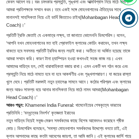
কেবল আবেগ নয়। বরং চমৎকার প্রস্তুতি, শৃঙ্খলা এবং আত্মবিশ্বাস নিয়ে মাঠে নামা।
আমরা প্রতিপক্ষকে সম্মান করব। তবে একই সঙ্গে মোহনবাগানের ঐতিহ্যের সাথে
মানানসই সাহসিকতা নিয়ে এই ডার্বি জিততেও চাইব(Mohanbagan Head
Coach)।’
প্রতিটি ট্রফি জেতাই যে একমাত্র লক্ষ্য, তা জানাতে ভোলেননি ডিমপেরিস। বলেন,
‘আপনি যখন মোহনবাগানের মত হাই প্রোফাইল ক্লাবের কোচিং করাবেন, তখন লক্ষ্য
থাকতে হবে সবসময় প্রতিটি ট্রফির জন্য লড়াই করা। অতীতে যা অর্জিত হয়েছে তাকে
আমরা সম্মান করি। কারণ টানা চ্যাম্পিয়ন হওয়া কখনওই সহজ কাজ নয়। এখন
আমাদের দায়িত্ব হল, সেই ধারাবাহিকতা বজায় রাখা। এমন একটি দল গঠন করে এবং
প্রস্তুতি নিয়ে মাঠে নামতে হবে যা হবে আকর্ষণীয় এবং শৃঙ্খলাপরায়ণ। যা জয়ের রাস্তা
খুলে দেবে। প্রতিটি মরশুমই নতুন চ্যালেঞ্জ সামনে আনে। কঠোর পরিশ্রম এবং ক্লাবের
জন্য আরও সাফল্য বয়ে আনার মানসিকতা নিয়ে মাঠে নামব আমরা(Mohanbagan
Head Coach)।’
আরও পড়ুন:
Khamenei India Funeral: খামেনেইয়ের শেষকৃত্যে ভারতের
প্রতিনিধি : ‘বন্ধুত্বের নিদর্শন’ কৃতজ্ঞতা ইরানের
নতুন দায়িত্ব নিয়েই সবুজ-মেরুন সমর্থকদের কাছে বিশেষ আবেদনও করেছেন গ্ৰীক
কোচ। ডিমপেরিস বলেছেন, ‘সমস্ত মোহনবাগান সমর্থকদের উদ্দেশ্যে বলতে চাই, এই
ক্লাব আপনাদের কাছে কতটা আবেগের জায়গা, তা আমি জানি। এই ক্লাবের জার্সি গায়ে