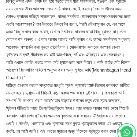
কিন্তু আমরা এমন একটি দল হয়ে উঠতে চাইব যারা সাহসিকতা, শৃঙ্খলা এবং প্রতিটি
ম্যাচ জেতার তীব্র আকাঙ্ক্ষা নিয়ে মাঠে নামবে, লড়াই করবে।’ কোচিং জীবনে এমন
কোনও ক্লাবের দায়িত্ব সামলেছেন, যাদের সমর্থকরা মোহনবাগান সদস্য-সমর্থকদের মতো
এতটা আবেগপ্রবণ? তার উত্তরে ডিমপেরিস বলেন, ‘আমি সৌভাগ্যবান যে, এর আগে
এমন কিছু ক্লাবে কাজ করেছি যেখানে সমর্থকরা সাফল্য ছাড়া কিছু বুঝতেন না। তবে
মোহনবাগান অনন্য। এখানে আসার আগেই আমি ক্লাব এবং তাদের সমর্থকদের মধ্যকার
আবেগঘন সম্পর্কের কথা বুঝতে পেরেছিলাম। মোহনবাগান ক্লাবের পরস্পরা কেবল
ফুটবলের মধ্যেই সীমাবদ্ধ নয় এটি আত্মপরিচয়, গর্ব এবং ঐতিহ্যের এক মেলবন্ধন।
আমি এখানে কোচিং করতে নামব সেই চ্যালেঞ্জকে সঙ্গে নিয়েই। আমি মাঠের সেই বিশেষ
আবেগের বিস্ফোরিত পরিবেশ অনুভব করার জন্য মুখিয়ে আছি(Mohanbagan Head
Coach)।’
দায়িত্ব নেওয়ার কয়েক সপ্তাহের মধ্যেই প্রথম অ্যাসাইনমেন্ট হিসেবে কলকাতা ডার্বিতে
নামতে হবে। ডুরান্ডে ডার্বি দিয়েই নতুন মরশুম শুরু করবে দুই প্রধান। কলকাতা ডার্বি
সম্পর্কে কি আপনার ধারণা আছে? তার উত্তরে বাগানের নতুন হেড স্যার বলেছেন,
‘ফুটবল দাঁড়িয়েই আছে চিরপ্রতিদ্বন্দ্বিতার উপর। আর ভারতে আসার পরই জেনে গিয়েছি
কলকাতা ডার্বি বিশ্ব ফুটবলের অন্যতম বৃহত্তম এবং সবচেয়ে ঐতিহাসিক ম্যাচগুলোর
একটি। সমর্থক, খেলোয়াড় এবং ক্লাবের সাথে যুক্ত প্রত্যেকের কাছে এর গুরুত্ব
কতটা, তা আমি জানি। এই ধরনের ম্যাচের জন্য নিজেকে প্রস্তুত করার সেরা উপায়