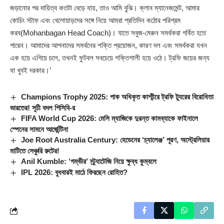
জড়ানোর পর দায়িত্ব কতটা বেড়ে যায়, তাও আমি বুঝি। ক্লাব ম্যানেজমেন্ট, আমার
কোচিং স্টাফ এবং খেলোয়াড়দের সঙ্গে নিয়ে আমরা প্রতিদিন কঠোর পরিশ্রম
করব(Mohanbagan Head Coach)। যাতে সবুজ-মেরুন সমর্থকরা গর্বিত হতে
পারেন। আমাদের আপনাদের সমর্থনের শক্তি প্রয়োজন, কারণ দল এবং সমর্থকরা যখন
এক হয়ে এগিয়ে চলে, তখনই ফুটবল সবচেয়ে শক্তিশালী হয়ে ওঠে। ট্রফি জয়ের জন্য
যা খুবই দরকার।’
Champions Trophy 2025: পাক অধিকৃত কাশ্মীরে ট্রফি ট্যুরের বিরোধিতা
ভারতের! সূচী বদল পিসিবি-র
FIFA World Cup 2026: মেসি ম্যাজিকে দুরন্ত কামব্যাকে ফাইনালে
স্পেনের সামনে আর্জেন্টিনা
Joe Root Australia Century: হেডেনের ‘চ্যালেঞ্জ’ পূরণ, অস্ট্রেলিয়ার
মাটিতে সেঞ্চুরি রুটের!
Anil Kumble: ‘গম্ভীর’ স্ট্র্যাটেজি নিয়ে ক্ষুব্ধ কুম্বলে
IPL 2026: বুধবারই মাঠে ফিরছেন রোহিত?