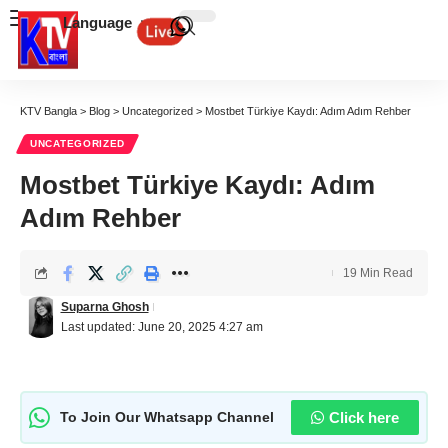
Language
KTV Bangla
>
Blog
>
Uncategorized
>
Mostbet Türkiye Kaydı: Adım Adım Rehber
UNCATEGORIZED
Mostbet Türkiye Kaydı: Adım
Adım Rehber
19 Min Read
Suparna Ghosh
Last updated: June 20, 2025 4:27 am
Click here
To Join Our Whatsapp Channel