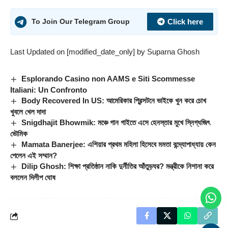
Click here
To Join Our Telegram Group
Last Updated on [modified_date_only] by
Suparna Ghosh
Esplorando Casino non AAMS e Siti Scommesse
Italiani: Un Confronto
Body Recovered In US: আমেরিকার প্রিন্সটনে ভাইকে খুন করে চোখ
খুবলে খেল দাদা
Snigdhajit Bhowmik: মঞ্চে গান গাইতে এসে হেনস্তার মুখে স্নিগ্ধজিৎ
ভৌমিক
Mamata Banerjee: এশিয়ার প্রথম মহিলা হিসেবে মমতা বন্দ্যোপাধ্যায় কেন
পেলেন এই সম্মান?
Dilip Ghosh: শিক্ষা প্রতিষ্ঠান নাকি দুর্নীতির আঁতুড়ঘর? মন্ত্রীকে নিশানা করে
বললেন দিলীপ ঘোষ