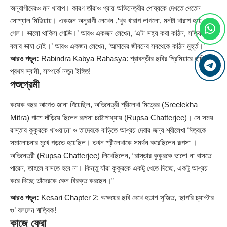
অনুরাগীদেরও মন খারাপ। কারণ তাঁরাও প্রায় অভিনেত্রীর পোষ্যকে দেখতে পেতেন
সোশ্যাল মিডিয়ায়। একজন অনুরাগী লেখেন ,’খুব খারাপ লাগলো, মনটা খারাপ হয়ে
গেল। ভালো থাকিস গোল্ডি।’ আরও একজন লেখেন, ‘এটা সহ্য করা কঠিন, সত্যি কিছু
বলার ভাষা নেই।’ আরও একজন লেখেন, ‘আমাদের জীবনের সবথেকে কঠিন মুহূর্ত।’
আরও পড়ুন:
Rabindra Kabya Rahasya: শ্রাবন্তীর ছবির প্রিমিয়ারে হাজির
প্রথম স্বামী, সম্পর্কে নতুন ইঙ্গিত!
পশুপ্রেমী
কয়েক বছর আগেও জানা গিয়েছিল, অভিনেত্রী শ্রীলেখা মিত্রের (Sreelekha
Mitra) পাশে দাঁড়িয়ে ছিলেন রূপসা চট্টোপাধ্যায় (Rupsa Chatterjee)। সে সময়
রাস্তার কুকুরকে খাওয়ানো ও তাদেরকে বাড়িতে আশ্রয় দেবার জন্য শ্রীলেখা মিত্রকে
সমালোচনার মুখে পড়তে হয়েছিল। তখন শ্রীলেখাকে সমর্থন করেছিলেন রূপসা ।
অভিনেত্রী (Rupsa Chatterjee) লিখেছিলেন, “রাস্তার কুকুরকে ভালো না বাসতে
পারেন, তাহলে বাসতে হবে না। কিন্তু যাঁরা কুকুরকে একটু খেতে দিচ্ছে, একটু আশ্রয়
করে দিচ্ছে তাঁদেরকে কেন বিরক্ত করছেন।”
আরও পড়ুন:
Kesari Chapter 2: অক্ষয়ের ছবি দেখে হতাশ সৃজিত, ‘ছাপরি চ্যাপ্টার
গু’ বললেন ঋত্বিক!
কাজে ফেরা