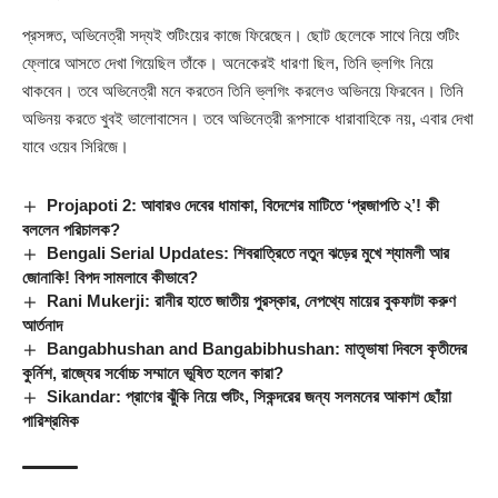
প্রসঙ্গত, অভিনেত্রী সদ্যই শুটিংয়ের কাজে ফিরেছেন। ছোট ছেলেকে সাথে নিয়ে শুটিং
ফ্লোরে আসতে দেখা গিয়েছিল তাঁকে। অনেকেরই ধারণা ছিল, তিনি ভ্লগিং নিয়ে
থাকবেন। তবে অভিনেত্রী মনে করতেন তিনি ভ্লগিং করলেও অভিনয়ে ফিরবেন। তিনি
অভিনয় করতে খুবই ভালোবাসেন। তবে অভিনেত্রী রূপসাকে ধারাবাহিকে নয়, এবার দেখা
যাবে ওয়েব সিরিজে।
Projapoti 2: আবারও দেবের ধামাকা, বিদেশের মাটিতে ‘প্রজাপতি ২’! কী
বললেন পরিচালক?
Bengali Serial Updates: শিবরাত্রিতে নতুন ঝড়ের মুখে শ্যামলী আর
জোনাকি! বিপদ সামলাবে কীভাবে?
Rani Mukerji: রানীর হাতে জাতীয় পুরস্কার, নেপথ্যে মায়ের বুকফাটা করুণ
আর্তনাদ
Bangabhushan and Bangabibhushan: মাতৃভাষা দিবসে কৃতীদের
কুর্নিশ, রাজ্যের সর্বোচ্চ সম্মানে ভূষিত হলেন কারা?
Sikandar: প্রাণের ঝুঁকি নিয়ে শুটিং, সিকন্দরের জন্য সলমনের আকাশ ছোঁয়া
পারিশ্রমিক