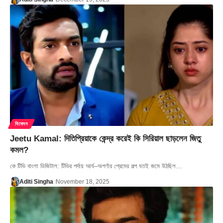
বিনোদন
Jeetu Kamal: দিতিপ্রিয়াকে কেন্দ্র করেই কি সিরিয়াল ছাড়লেন জিতু
কমল?
কে টিভি বাংলা ডিজিটাল: টিভির পর্দায় আর্য–অপর্ণার প্রেমের গল্প যতই জমে উঠছিল…
Aditi Singha
November 18, 2025