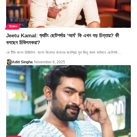
বিনোদন
Jeetu Kamal: শ্যুটিং ছোটপর্দার ‘আর্য’ কি এখন বড় চিন্তায়? কী
বলছেন চিকিৎসকরা?
কে টিভি বাংলা ডিজিটাল: বাংলা বিনোদন জগতের জনপ্রিয় মুখ জিতু কমল বর্তমানে ছোটপর্দা…
Aditi Singha
November 6, 2025