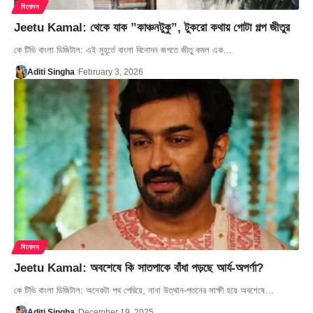
বিনোদন
Jeetu Kamal: থেকে যাক ”কাঞ্চনটুকু”, টুকরো কথায় গোটা গল্প জীতুর
কে টিভি বাংলা ডিজিটাল: এই মুহূর্তে বাংলা বিনোদন জগতে জীতু কমল এক…
Aditi Singha
February 3, 2026
বিনোদন
Jeetu Kamal: অবশেষে কি সাতপাকে বাঁধা পড়ছে আর্য-অপর্ণা?
কে টিভি বাংলা ডিজিটাল: অনেকটা পথ পেরিয়ে, নানা উত্থান-পতনের সাক্ষী হয়ে অবশেষে…
Aditi Singha
December 19, 2025