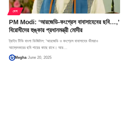
দেশ
PM Modi: ‘আরজেডি-কংগ্রেস বাবাসাহেবের ছবি…,’
বিরোধীদের হুঙ্কার প্রধানমন্ত্রী মোদীর
ট্রাইব টিভি বাংলা ডিজিটাল: 'আরজেডি ও কংগ্রেস বাবাসাহেব ভীমরাও
আম্বেদকরের ছবি পায়ের কাছে রাখে। আর…
Megha
June 20, 2025