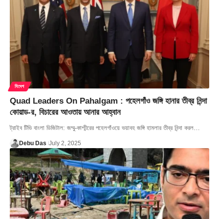
বিদেশ
Quad Leaders On Pahalgam : পহেলগাঁও জঙ্গি হানার তীব্র নিন্দা
কোয়াড-র, বিচারের আওতায় আনার আহ্বান
ট্রাইব টিভি বাংলা ডিজিটাল: জম্মু-কাশ্মীরের পহেলগাঁওয়ে ভয়াবহ জঙ্গি হামলার তীব্র নিন্দা করল…
Debu Das
July 2, 2025