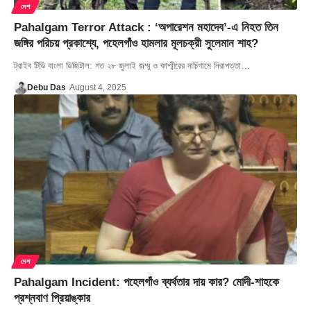
দেশ
Pahalgam Terror Attack : ‘অপারেশন মহাদেব’-এ নিহত তিন
জঙ্গির পরিচয় প্রকাশ্যে, পহেলগাঁও হামলার মূলচক্রী সুলেমান শাহ?
ট্রাইব টিভি বাংলা ডিজিটাল: গত ২৮ জুলাই জম্মু ও কাশ্মীরের দাচিগামে নিরাপত্তা…
Debu Das
August 4, 2025
দেশ
Pahalgam Incident: পহেলগাঁও ব্যর্থতার দায় কার? মোদী-শাহকে
প্রশ্নবাণ প্রিয়াঙ্কার