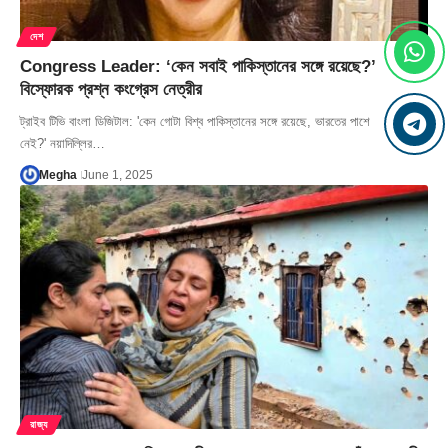
দেশ
Congress Leader: ‘কেন সবাই পাকিস্তানের সঙ্গে রয়েছে?’
বিস্ফোরক প্রশ্ন কংগ্রেস নেত্রীর
ট্রাইব টিভি বাংলা ডিজিটাল: 'কেন গোটা বিশ্ব পাকিস্তানের সঙ্গে রয়েছে, ভারতের পাশে
নেই?' নয়াদিল্লির…
Megha
June 1, 2025
রাজ্য