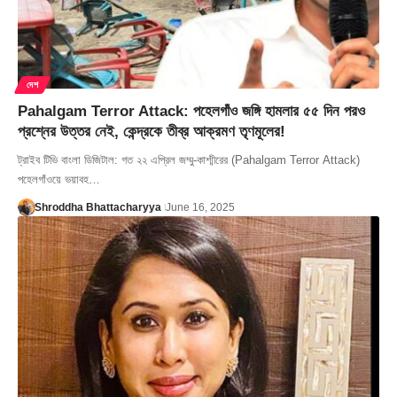
দেশ
Pahalgam Terror Attack: পহেলগাঁও জঙ্গি হামলার ৫৫ দিন পরও
প্রশ্নের উত্তর নেই, কেন্দ্রকে তীব্র আক্রমণ তৃণমূলের!
ট্রাইব টিভি বাংলা ডিজিটাল: গত ২২ এপ্রিল জম্মু-কাশ্মীরের (Pahalgam Terror Attack)
পহেলগাঁওয়ে ভয়াবহ…
Shroddha Bhattacharyya
June 16, 2025