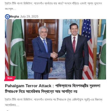
ট্রাইব টিভি বাংলা ডিজিটাল: পহেলগাঁও ব্যর্থতার দায় কার? সংসদে দাঁড়িয়ে এমনই প্রশ্ন তুললেন
কংগ্রেস…
Megha
July 29, 2025
বিদেশ
Pahalgam Terror Attack : পাকিস্তানের বিদেশমন্ত্রীর সুরবদল!
টিআরএফ নিয়ে আমেরিকার সিদ্ধান্তে আর আপত্তি নয়
ট্রাইব টিভি বাংলা ডিজিটাল: পহেলগাঁও হামলার পর টিআরএফ (দ্য রেজিস্ট্যান্স ফ্রন্ট)-এর বিরুদ্ধে
আমেরিকার…