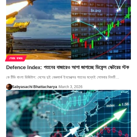
শেয়ার বাজার
Defence Index: পতনের বাজারেও আশা জাগাচ্ছে ডিফেন্স সেক্টরের স্টক
কে টিভি বাংলা ডিজিটাল: দেশের দুই বেঞ্চমার্ক ইনডেক্সের পতনের মধ্যেই সোমবার নিফটি…
Sabyasachi Bhattacharya
March 3, 2026