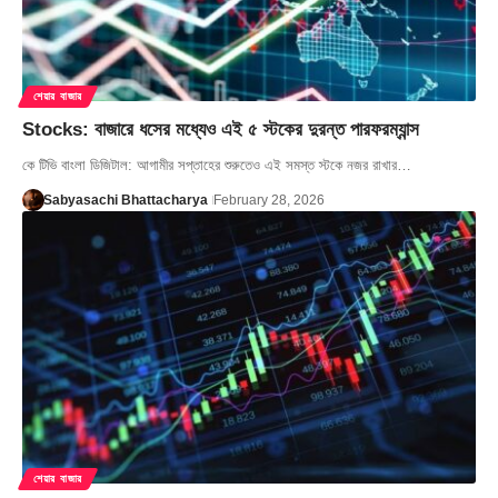
শেয়ার বাজার
Stocks: বাজারে ধসের মধ্যেও এই ৫ স্টকের দুরন্ত পারফরম্যান্স
কে টিভি বাংলা ডিজিটাল: আগামীর সপ্তাহের শুরুতেও এই সমস্ত স্টকে নজর রাখার…
Sabyasachi Bhattacharya
February 28, 2026
শেয়ার বাজার