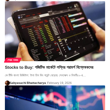
শেয়ার বাজার
Stocks to Buy: পজিটিভ মার্কেটে লগ্নির পরামর্শ বিশ্লেষকদের
কে টিভি বাংলা ডিজিটাল: টানা তিন দিন পয়েন্ট বেড়েছে সেনসেক্স ও নিফটি৫০-র…
Sabyasachi Bhattacharya
February 19, 2026