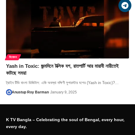
বিনোদন
Yash in Toxic: জন্মদিনে টক্সিক যশ, রাতপার্টি আর মায়াবী নারীতেই
কাটছে সময়!
ট্রাইব টিভি বাংলা ডিজিটাল: একি অবস্থা দক্ষিণী সুপারস্টার যশের (Yash in Toxic)?…
Anustup Roy Barman
January 9, 2025
K TV Bangla – Celebrating the soul of Bengal, every hour,
every day.