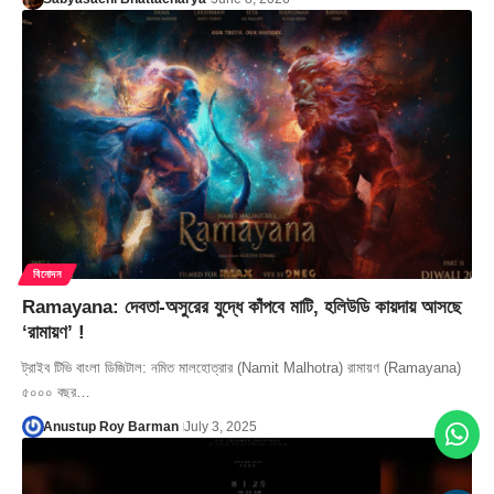
বিনোদন
Ramayana: দেবতা-অসুরের যুদ্ধে কাঁপবে মাটি, হলিউডি কায়দায় আসছে
‘রামায়ণ’ !
ট্রাইব টিভি বাংলা ডিজিটাল: নমিত মালহোত্রার (Namit Malhotra) রামায়ণ (Ramayana)
৫০০০ বছর…
Anustup Roy Barman
July 3, 2025