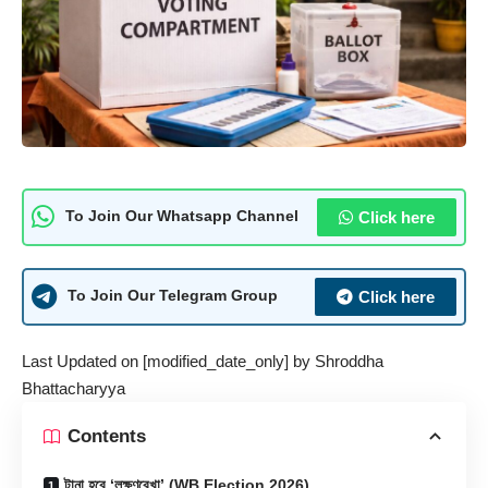
Click here
To Join Our Whatsapp Channel
Click here
To Join Our Telegram Group
Last Updated on [modified_date_only] by
Shroddha
Bhattacharyya
Contents
টানা হবে ‘লক্ষণরেখা’ (WB Election 2026)