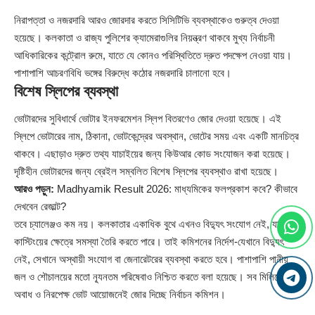
নিরাপত্তা ও নজরদারি আরও জোরদার করতে সিসিটিভি ব্যবস্থাকেও গুরুত্ব দেওয়া
হয়েছে। কলকাতা ও রাজ্য পুলিশের ক্যামেরাগুলির নিয়ন্ত্রণ থাকবে মুখ্য নির্বাচনী
আধিকারিকের কন্ট্রোল রুমে, যাতে যে কোনও পরিস্থিতিতে দ্রুত পদক্ষেপ নেওয়া যায়।
পাশাপাশি আচরণবিধি ভঙ্গের বিরুদ্ধে কঠোর নজরদারি চালানো হবে।
বিশেষ স্লিপের ব্যবস্থা
ভোটারদের সুবিধার্থে ভোটার ইনফরমেশন স্লিপ বিতরণেও জোর দেওয়া হয়েছে। এই
স্লিপে ভোটারের নাম, ঠিকানা, ভোটকেন্দ্রের অবস্থান, ভোটের সময় এবং একটি মানচিত্র
থাকবে। এছাড়াও দ্রুত তথ্য যাচাইয়ের জন্য কিউআর কোড সংযোজন করা হয়েছে।
দৃষ্টিহীন ভোটারদের জন্য ব্রেইল সম্বলিত বিশেষ স্লিপের ব্যবস্থাও রাখা হয়েছে।
আরও পড়ুন:
Madhyamik Result 2026: মাধ্যমিকের ফলপ্রকাশ কবে? কীভাবে
দেখবেন রেজাল্ট?
তবে চ্যালেঞ্জও কম নয়। কলকাতার একাধিক বুথে এখনও বিদ্যুৎ সংযোগ নেই, যা ওয়েব
কাস্টিংয়ের ক্ষেত্রে সমস্যা তৈরি করতে পারে। তাই কমিশনের নির্দেশ-যেখানে বিদ্যুৎ
নেই, সেখানে অস্থায়ী সংযোগ বা জেনারেটরের ব্যবস্থা করতে হবে। পাশাপাশি পানীয়
জল ও শৌচালয়ের মতো ন্যূনতম পরিষেবাও নিশ্চিত করতে বলা হয়েছে। সব মিলিয়ে,
অবাধ ও নিরপেক্ষ ভোট আয়োজনেই জোর দিচ্ছে নির্বাচন কমিশন।