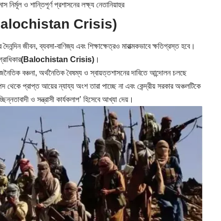
্মূল ও শান্তিপূর্ণ প্রশাসনের লক্ষ্য নেতানিয়াহুর
স্ত (Balochistan Crisis)
ৈনন্দিন জীবন, ব্যবসা-বাণিজ্য এবং শিক্ষাক্ষেত্রও মারাত্মকভাবে ক্ষতিগ্রস্ত হবে।
্রাধিকার
(Balochistan Crisis)
।
জনৈতিক বঞ্চনা, অর্থনৈতিক বৈষম্য ও স্বায়ত্তশাসনের দাবিতে আন্দোলন চলছে
পদ থেকে প্রাপ্ত আয়ের ন্যায্য অংশ তারা পাচ্ছে না এবং কেন্দ্রীয় সরকার অঞ্চলটিকে
্নতাবাদী ও সন্ত্রাসী কার্যকলাপ’ হিসেবে আখ্যা দেয়।