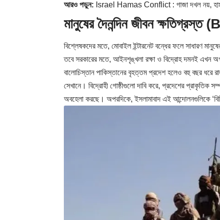
আরও পড়ুন:
Israel Hamas Conflict : গাজা দখল নয়, হামাস নির
মানুষের দৈনন্দিন জীবন ক্ষতিগ্র
বিশ্লেষকদের মতে, মোবাইল ইন্টারনেট বন্ধের ফলে সাধারণ মানুষের দ
তবে সরকারের মতে, আইনশৃঙ্খলা রক্ষা ও বিদ্রোহ দমনই এখন অগ
বালোচিস্তান পাকিস্তানের বৃহত্তম প্রদেশ হলেও বহু বছর ধরে রা
সেখানে। বিদ্রোহী গোষ্ঠীগুলো দাবি করে, প্রদেশের প্রাকৃতিক সম্
অবহেলা করছে। অপরদিকে, ইসলামাবাদ এই আন্দোলনগুলিকে ‘বিচ্ছিন