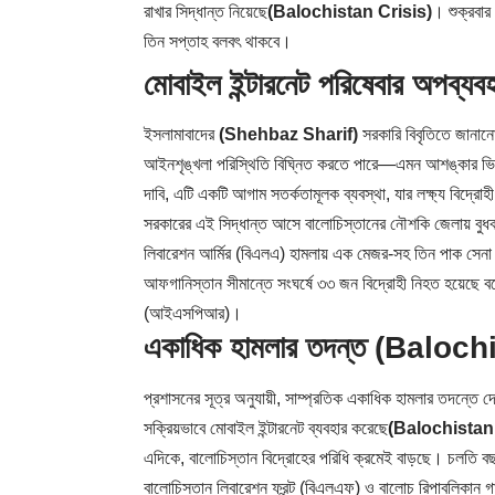
রাখার সিদ্ধান্ত নিয়েছে
(Balochistan Crisis)
। শুক্রবার
তিন সপ্তাহ বলবৎ থাকবে।
মোবাইল ইন্টারনেট পরিষেবার অপব
ইসলামাবাদের
(Shehbaz Sharif)
সরকারি বিবৃতিতে জানানো
আইনশৃঙ্খলা পরিস্থিতি বিঘ্নিত করতে পারে—এমন আশঙ্কার ভিত
দাবি, এটি একটি আগাম সতর্কতামূলক ব্যবস্থা, যার লক্ষ্য বিদ্রো
সরকারের এই সিদ্ধান্ত আসে বালোচিস্তানের নৌশকি জেলায় বুধব
লিবারেশন আর্মির (বিএলএ) হামলায় এক মেজর-সহ তিন পাক সেনা 
আফগানিস্তান সীমান্তে সংঘর্ষে ৩৩ জন বিদ্রোহী নিহত হয়েছে 
(আইএসপিআর)।
একাধিক হামলার তদন্ত (Baloc
প্রশাসনের সূত্র অনুযায়ী, সাম্প্রতিক একাধিক হামলার তদন্তে দে
সক্রিয়ভাবে মোবাইল ইন্টারনেট ব্যবহার করেছে
(Balochistan 
এদিকে, বালোচিস্তান বিদ্রোহের পরিধি ক্রমেই বাড়ছে। চলতি বছর
বালোচিস্তান লিবারেশন ফ্রন্ট (বিএলএফ) ও বালোচ রিপাবলিকা