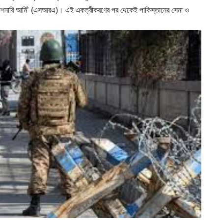
রেভলিউশনারি আর্মি’ (এসআরএ)। এই একত্রীকরণের পর থেকেই পাকিস্তানের সেনা ও