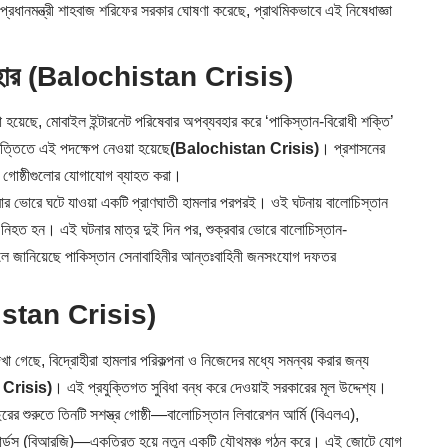
 প্রধানমন্ত্রী শাহবাজ শরিফের সরকার ঘোষণা করেছে, প্রাথমিকভাবে এই নিষেধাজ্ঞা
্যবহার (Balochistan Crisis)
 হয়েছে, মোবাইল ইন্টারনেট পরিষেবার অপব্যবহার করে ‘পাকিস্তান-বিরোধী শক্তি’
্তিতে এই পদক্ষেপ নেওয়া হয়েছে
(Balochistan Crisis)
। প্রশাসনের
হী গোষ্ঠীগুলোর যোগাযোগ ব্যাহত করা।
ার ভোরে ঘটে যাওয়া একটি প্রাণঘাতী হামলার পরপরই। ওই ঘটনায় বালোচিস্তান
নিহত হন। এই ঘটনার মাত্র দুই দিন পর, শুক্রবার ভোরে বালোচিস্তান-
বলে জানিয়েছে পাকিস্তান সেনাবাহিনীর আন্তঃবাহিনী জনসংযোগ দফতর
histan Crisis)
খা গেছে, বিদ্রোহীরা হামলার পরিকল্পনা ও নিজেদের মধ্যে সমন্বয় করার জন্য
Crisis)
। এই প্রযুক্তিগত সুবিধা বন্ধ করে দেওয়াই সরকারের মূল উদ্দেশ্য।
ের শুরুতে তিনটি সশস্ত্র গোষ্ঠী—বালোচিস্তান লিবারেশন আর্মি (বিএলএ),
ন গার্ডস (বিআরজি)—একত্রিত হয়ে নতুন একটি যৌথমঞ্চ গঠন করে। এই জোটে যোগ