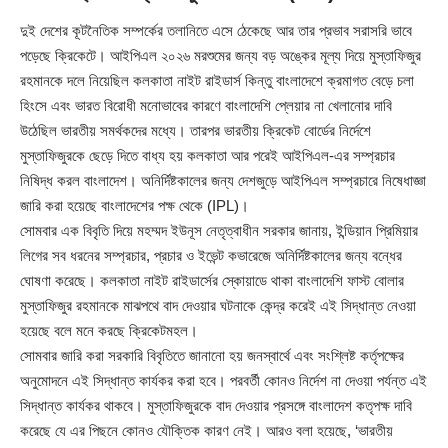
দুই দেশের কূটনৈতিক সম্পর্কের তলানিতে এসে ঠেকেছে আর তার প্রভাব সরাসরি ভাবে
পড়েছে ক্রিকেটে। আইপিএল ২০২৬ মরশুমের জন্য বড় অঙ্কের মূল্য দিয়ে মুস্তাফিজুর
রহমানকে দলে নিয়েছিল কলকাতা নাইট রাইডার্স কিন্তু বাংলাদেশে ক্রমাগত বেড়ে চলা
হিংসে এবং ভারত বিরোধী মনোভাবের কারণে বাংলাদেশি প্লেয়ার না খেলানোর দাবি
উঠেছিল ভারতীয় সমর্থকদের মধ্যে। তারপর ভারতীয় ক্রিকেট বোর্ডের নির্দেশে
মুস্তাফিজুরকে ছেড়ে দিতে বাধ্য হয় কলকাতা আর পরেই আইপিএল-এর সম্প্রচার
নিষিদ্ধ করল বাংলাদেশ। অনির্দিষ্টকালের জন্য দেশজুড়ে আইপিএল সম্প্রচারে নিষেধাজ্ঞা
জারি করা হয়েছে বাংলাদেশের পক্ষ থেকে (IPL)।
সোমবার এক বিবৃতি দিয়ে মহম্মদ ইউনূস নেতৃত্বাধীন সরকার জানায়, ইন্ডিয়ান প্রিমিয়ার
লিগের সব ধরনের সম্প্রচার, প্রচার ও ইভেন্ট কভারেজে অনির্দিষ্টকালের জন্য বন্ধের
ঘোষণা করেছে। কলকাতা নাইট রাইডার্সের স্কোয়াডে থাকা বাংলাদেশি ফাস্ট বোলার
মুস্তাফিজুর রহমানকে মাঝপথে বাদ দেওয়ার ঘটনাকে কেন্দ্র করেই এই সিদ্ধান্ত নেওয়া
হয়েছে বলে মনে করছে ক্রিকেটমহল।
সোমবার জারি করা সরকারি বিবৃতিতে জানানো হয় জনস্বার্থে এবং সংশ্লিষ্ট কর্তৃপক্ষের
অনুমোদনে এই সিদ্ধান্ত কার্যকর করা হবে। পরবর্তী কোনও নির্দেশ না দেওয়া পর্যন্ত এই
সিদ্ধান্ত কার্যকর থাকবে। মুস্তাফিজুরকে বাদ দেওয়ার প্রসঙ্গে বাংলাদেশ কতৃপক্ষ দাবি
করেছে যে এর পিছনে কোনও যৌক্তিক কারণ নেই। আরও বলা হয়েছে, ‘ভারতীয়