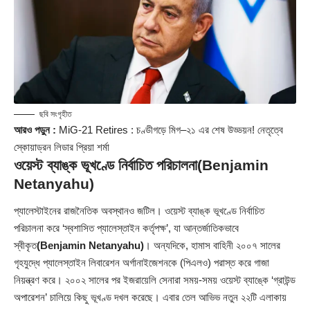
ছবি সংগৃহীত
আরও পড়ুন :
MiG-21 Retires : চণ্ডীগড়ে মিগ–২১ এর শেষ উড্ডয়ন! নেতৃত্বে
স্কোয়াড্রন লিডার প্রিয়া শর্মা
ওয়েস্ট ব্যাঙ্ক ভূখণ্ডে নির্বাচিত পরিচালনা
(Benjamin
Netanyahu)
প্যালেস্টাইনের রাজনৈতিক অবস্থানও জটিল। ওয়েস্ট ব্যাঙ্ক ভূখণ্ডে নির্বাচিত
পরিচালনা করে ‘স্বশাসিত প্যালেস্তাইন কর্তৃপক্ষ’, যা আন্তর্জাতিকভাবে
স্বীকৃত
(Benjamin Netanyahu)
। অন্যদিকে, হামাস বাহিনী ২০০৭ সালের
গৃহযুদ্ধে প্যালেস্তাইন লিবারেশন অর্গানাইজেশনকে (পিএলও) পরাস্ত করে গাজা
নিয়ন্ত্রণ করে। ২০০২ সালের পর ইজরায়েলি সেনারা সময়-সময় ওয়েস্ট ব্যাঙ্কে ‘গ্রাউন্ড
অপারেশন’ চালিয়ে কিছু ভূখণ্ড দখল করেছে। এবার তেল আভিভ নতুন ২২টি এলাকায়