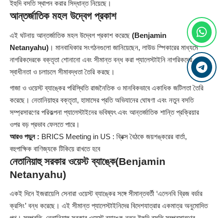
ইহুদি বসতি স্থাপন করার সিদ্ধান্ত নিয়েছে।
আন্তর্জাতিক মহল উদ্বেগ প্রকাশ
এই ঘটনায় আন্তর্জাতিক মহল উদ্বেগ প্রকাশ করেছে
(Benjamin
Netanyahu)
। মানবাধিকার সংগঠনগুলো জানিয়েছেন, লাউড স্পিকারের মাধ্যমে
নাগরিকদেরকে বক্তৃতা শোনানো এবং সীমান্ত বন্ধ করা প্যালেস্টাইনি নাগরিকদের
স্বাধীনতা ও চলাচলে সীমাবদ্ধতা তৈরি করছে।
গাজা ও ওয়েস্ট ব্যাঙ্কের পরিস্থিতি রাজনৈতিক ও মানবিকভাবে একাধিক জটিলতা তৈরি
করেছে। নেতানিয়াহুর বক্তৃতা, হামাসের প্রতি অভিযানের ঘোষণা এবং নতুন বসতি
সম্প্রসারণের পরিকল্পনা প্যালেস্টাইনের ভবিষ্যৎ এবং আন্তর্জাতিক শান্তি প্রক্রিয়ার
ওপর বড় প্রভাব ফেলতে পারে।
আরও পড়ুন :
BRICS Meeting in US : ব্রিক্স বৈঠকে জয়শঙ্করের বার্তা,
বহুপাক্ষিক বাণিজ্যকে টিকিয়ে রাখতে হবে
নেতানিয়াহু সরকার ওয়েস্ট ব্যাঙ্কে
(Benjamin
Netanyahu)
একই দিনে ইজরায়েলি সেনারা ওয়েস্ট ব্যাঙ্কের সঙ্গে সীমান্তবর্তী ‘এলেনবি ব্রিজ বর্ডার
ক্রসিং’ বন্ধ করেছে। এই সীমান্ত প্যালেস্টাইনিদের বিদেশযাত্রার একমাত্র অনুমোদিত
পথ। সম্প্রতি, নেতানিয়াহু সরকার ওয়েস্ট ব্যাঙ্কে নতুন ইহুদি বসতি সম্প্রসারণের