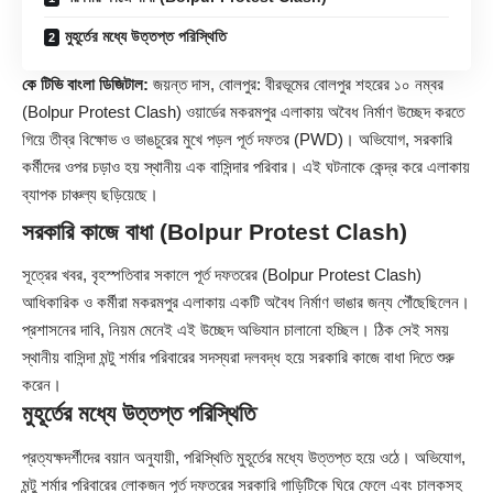
মুহূর্তের মধ্যে উত্তপ্ত পরিস্থিতি
কে টিভি বাংলা ডিজিটাল:
জয়ন্ত দাস, বোলপুর: বীরভূমের বোলপুর শহরের ১০ নম্বর
(
Bolpur
Protest Clash) ওয়ার্ডের মকরমপুর এলাকায় অবৈধ নির্মাণ উচ্ছেদ করতে
গিয়ে তীব্র বিক্ষোভ ও ভাঙচুরের মুখে পড়ল পূর্ত দফতর (PWD)। অভিযোগ, সরকারি
কর্মীদের ওপর চড়াও হয় স্থানীয় এক বাসিন্দার পরিবার। এই ঘটনাকে কেন্দ্র করে এলাকায়
ব্যাপক চাঞ্চল্য ছড়িয়েছে।
সরকারি কাজে বাধা (Bolpur Protest Clash)
সূত্রের খবর, বৃহস্পতিবার সকালে পূর্ত দফতরের (Bolpur Protest Clash)
আধিকারিক ও কর্মীরা মকরমপুর এলাকায় একটি অবৈধ নির্মাণ ভাঙার জন্য পৌঁছেছিলেন।
প্রশাসনের দাবি, নিয়ম মেনেই এই উচ্ছেদ অভিযান চালানো হচ্ছিল। ঠিক সেই সময়
স্থানীয় বাসিন্দা মন্টু শর্মার পরিবারের সদস্যরা দলবদ্ধ হয়ে সরকারি কাজে বাধা দিতে শুরু
করেন।
মুহূর্তের মধ্যে উত্তপ্ত পরিস্থিতি
প্রত্যক্ষদর্শীদের বয়ান অনুযায়ী, পরিস্থিতি মুহূর্তের মধ্যে উত্তপ্ত হয়ে ওঠে। অভিযোগ,
মন্টু শর্মার পরিবারের লোকজন পূর্ত দফতরের সরকারি গাড়িটিকে ঘিরে ফেলে এবং চালকসহ