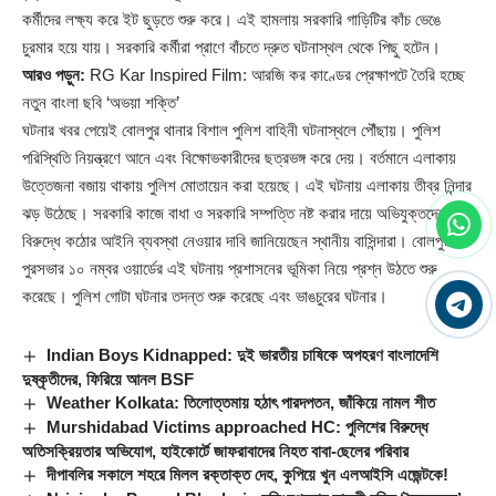
কর্মীদের লক্ষ্য করে ইট ছুড়তে শুরু করে। এই হামলায় সরকারি গাড়িটির কাঁচ ভেঙে
চুরমার হয়ে যায়। সরকারি কর্মীরা প্রাণে বাঁচতে দ্রুত ঘটনাস্থল থেকে পিছু হটেন।
আরও পড়ুন:
RG Kar Inspired Film: আরজি কর কাণ্ডের প্রেক্ষাপটে তৈরি হচ্ছে
নতুন বাংলা ছবি ‘অভয়া শক্তি’
ঘটনার খবর পেয়েই বোলপুর থানার বিশাল পুলিশ বাহিনী ঘটনাস্থলে পৌঁছায়। পুলিশ
পরিস্থিতি নিয়ন্ত্রণে আনে এবং বিক্ষোভকারীদের ছত্রভঙ্গ করে দেয়। বর্তমানে এলাকায়
উত্তেজনা বজায় থাকায় পুলিশ মোতায়েন করা হয়েছে। এই ঘটনায় এলাকায় তীব্র নিন্দার
ঝড় উঠেছে। সরকারি কাজে বাধা ও সরকারি সম্পত্তি নষ্ট করার দায়ে অভিযুক্তদের
বিরুদ্ধে কঠোর আইনি ব্যবস্থা নেওয়ার দাবি জানিয়েছেন স্থানীয় বাসিন্দারা। বোলপুর
পুরসভার ১০ নম্বর ওয়ার্ডের এই ঘটনায় প্রশাসনের ভূমিকা নিয়ে প্রশ্ন উঠতে শুরু
করেছে। পুলিশ গোটা ঘটনার তদন্ত শুরু করেছে এবং ভাঙচুরের ঘটনার।
Indian Boys Kidnapped: দুই ভারতীয় চাষিকে অপহরণ বাংলাদেশি
দুষ্কৃতীদের, ফিরিয়ে আনল BSF
Weather Kolkata: তিলোত্তমায় হঠাৎ পারদপতন, জাঁকিয়ে নামল শীত
Murshidabad Victims approached HC: পুলিশের বিরুদ্ধে
অতিসক্রিয়তার অভিযোগ, হাইকোর্টে জাফরাবাদের নিহত বাবা-ছেলের পরিবার
দীপাবলির সকালে শহরে মিলল রক্তাক্ত দেহ, কুপিয়ে খুন এলআইসি এজেন্টকে!