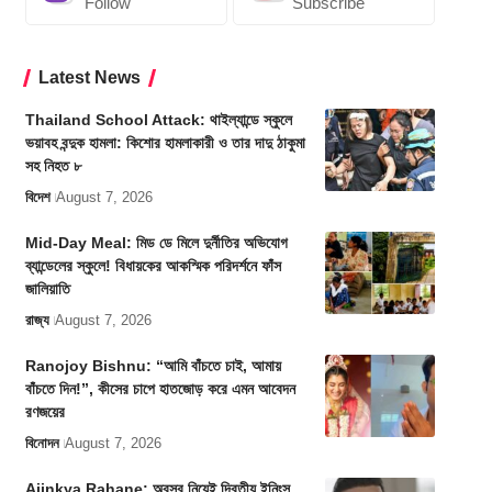
Follow
Subscribe
Latest News
Thailand School Attack: থাইল্যান্ডে স্কুলে
ভয়াবহ বন্দুক হামলা: কিশোর হামলাকারী ও তার দাদু ঠাকুমা
সহ নিহত ৮
বিদেশ
August 7, 2026
Mid-Day Meal: মিড ডে মিলে দুর্নীতির অভিযোগ
ব্যান্ডেলের স্কুলে! বিধায়কের আকস্মিক পরিদর্শনে ফাঁস
জালিয়াতি
রাজ্য
August 7, 2026
Ranojoy Bishnu: “আমি বাঁচতে চাই, আমায়
বাঁচতে দিন!”, কীসের চাপে হাতজোড় করে এমন আবেদন
রণজয়ের
বিনোদন
August 7, 2026
Ajinkya Rahane: অবসর নিয়েই দ্বিতীয় ইনিংস