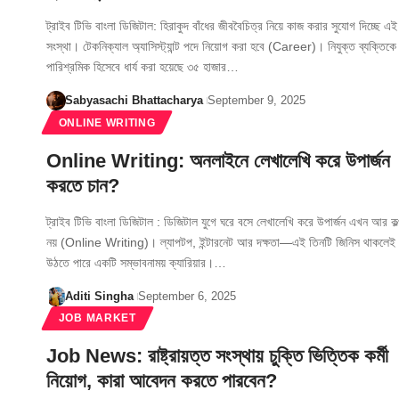
ট্রাইব টিভি বাংলা ডিজিটাল: হিরাকুদ বাঁধের জীববৈচিত্র নিয়ে কাজ করার সুযোগ দিচ্ছে এই
সংস্থা। টেকনিক্যাল অ্যাসিস্ট্যান্ট পদে নিয়োগ করা হবে (Career)। নিযুক্ত ব্যক্তিকে
পারিশ্রমিক হিসেবে ধার্য করা হয়েছে ৩৫ হাজার…
Sabyasachi Bhattacharya
September 9, 2025
ONLINE WRITING
Online Writing: অনলাইনে লেখালেখি করে উপার্জন
করতে চান?
ট্রাইব টিভি বাংলা ডিজিটাল : ডিজিটাল যুগে ঘরে বসে লেখালেখি করে উপার্জন এখন আর কল
নয় (Online Writing)। ল্যাপটপ, ইন্টারনেট আর দক্ষতা—এই তিনটি জিনিস থাকলেই
উঠতে পারে একটি সম্ভাবনাময় ক্যারিয়ার।…
Aditi Singha
September 6, 2025
JOB MARKET
Job News: রাষ্ট্রায়ত্ত সংস্থায় চুক্তি ভিত্তিক কর্মী
নিয়োগ, কারা আবেদন করতে পারবেন?