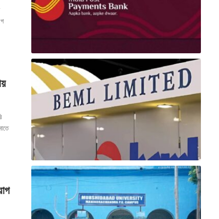
োগ
য়
ি
নাতে
য়োগ