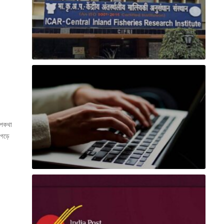
্পকথা
 গড়ে