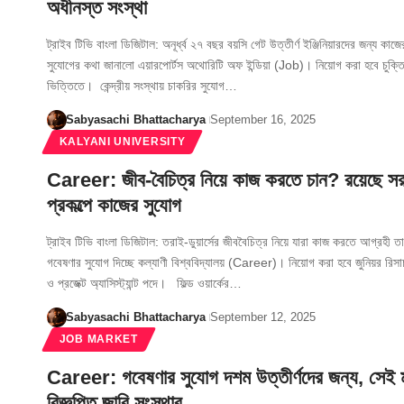
অধীনস্ত সংস্থা
ট্রাইব টিভি বাংলা ডিজিটাল: অনূর্ধ্ব ২৭ বছর বয়সি গেট উত্তীর্ণ ইঞ্জিনিয়ারদের জন্য কাজে
সুযোগের কথা জানালো এয়ারপোর্টস অথোরিটি অফ ইন্ডিয়া (Job)। নিয়োগ করা হবে চুক্ত
ভিত্তিতে। কেন্দ্রীয় সংস্থায় চাকরির সুযোগ…
Sabyasachi Bhattacharya
September 16, 2025
KALYANI UNIVERSITY
Career: জীব-বৈচিত্র নিয়ে কাজ করতে চান? রয়েছে সর
প্রকল্পে কাজের সুযোগ
ট্রাইব টিভি বাংলা ডিজিটাল: তরাই-ডুয়ার্সের জীববৈচিত্র নিয়ে যারা কাজ করতে আগ্রহী ত
গবেষণার সুযোগ দিচ্ছে কল্যাণী বিশ্ববিদ্যালয় (Career)। নিয়োগ করা হবে জুনিয়র রিসা
ও প্রজেক্ট অ্যাসিস্ট্যান্ট পদে। ফিল্ড ওয়ার্কের…
Sabyasachi Bhattacharya
September 12, 2025
JOB MARKET
Career: গবেষণার সুযোগ দশম উত্তীর্ণদের জন্য, সেই মর
বিজ্ঞপ্তি জারি সংস্থার