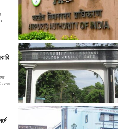
র
ির
কারি
াদের
র্চ ফেলো
্মে