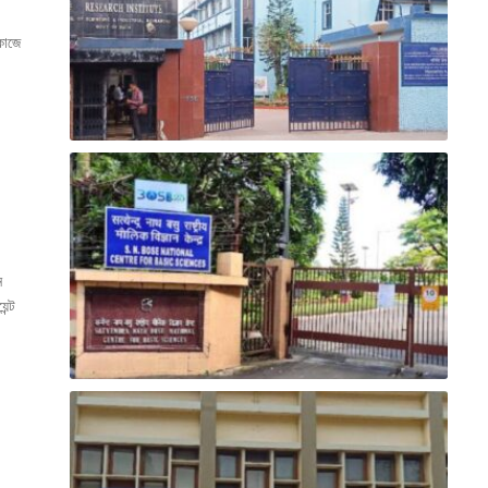
 কাজে
ন
ন্ট