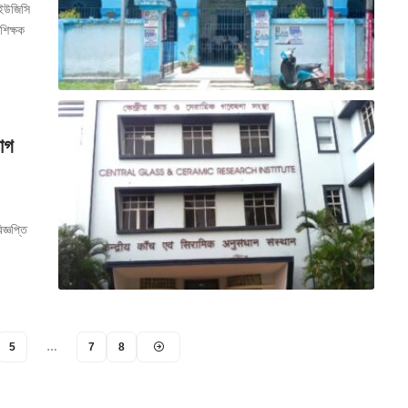
 ইউজিসি
শিক্ষক
োগ
্ঞপ্তি
5
…
7
8