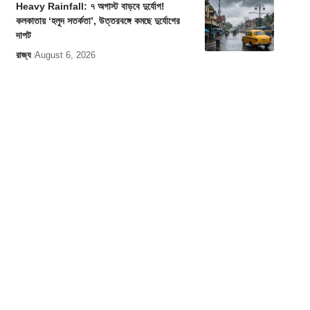
Heavy Rainfall: ৭ অগাস্ট বাড়বে দুর্যোগ!
কলকাতায় ‘হলুদ সতর্কতা’, উত্তরবঙ্গে কমছে দুর্যোগের
দাপট
রাজ্য
August 6, 2026