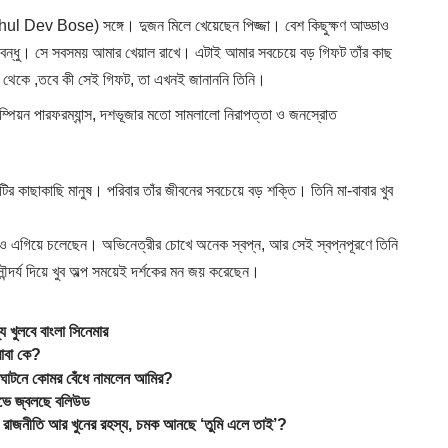
Rahul Dev Bose) সঙ্গে। দুজন মিলে খেয়েছেন পিজ্জা। বেশ কিছুক্ষণ আড্ডাও
ালো বন্ধু। সে সবসময় আমার খেয়াল রাখে। এটাই আমার সবচেয়ে বড় গিফট তাঁর কাছ
ফ থেকে ,তবে কী সেই গিফট, তা এখনই জানাননি তিনি।
পিয়ন পারফরম্যান্স, দশভূজার মতো সামলালো নিরাপত্তা ও জনস্রোত
াটির কাছাকাছি মানুষ। পরিবার তাঁর জীবনের সবচেয়ে বড় শক্তি। তিনি মা-বাবার খুব
আরও এগিয়ে চলেছেন। অভিনেত্রীর চোখে অনেক স্বপ্ন, আর সেই স্বপ্নপূরণে তিনি
্দর্য দিয়ে খুব অল্প সময়েই দর্শকের মন জয় করেছেন।
খুলবে বাংলা সিনেমার
াবা কে?
উদঘাটনে কোমর বেঁধে নামলেন আমির?
ে জ্বলছে বলিউড
ীতি আর খুনের রহস্য, চমক আনছে ‘তুমি এলে তাই’?