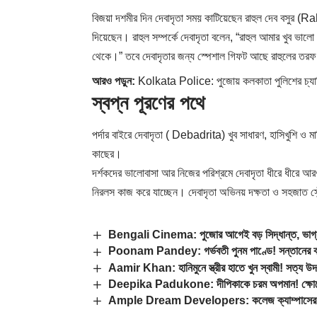
বিজয়া দশমীর দিন দেবাদৃতা সময় কাটিয়েছেন রাহুল দেব বসুর (
দিয়েছেন। রাহুল সম্পর্কে দেবাদৃতা বলেন, “রাহুল আমার খুব ভ
থেকে।” তবে দেবাদৃতার জন্য স্পেশাল গিফট আছে রাহুলের তর
আরও পড়ুন:
Kolkata Police: পুজোয় কলকাতা পুলিশের চ্যাম্
স্বপ্ন পূরণের পথে
পর্দার বাইরে দেবাদৃতা ( Debadrita) খুব সাধারণ, হাসিখুশি ও ম
কাছের।
দর্শকদের ভালোবাসা আর নিজের পরিশ্রমে দেবাদৃতা ধীরে ধীরে 
নিরলস কাজ করে যাচ্ছেন। দেবাদৃতা অভিনয় দক্ষতা ও সহজাত সৌন
Bengali Cinema: পুজোর আগেই বড় সিদ্ধান্ত, ভাগ্য 
Poonam Pandey: গর্ভবতী পুনম পাণ্ডে! সন্তানের ব
Aamir Khan: হানিমুনে স্ত্রীর হাতে খুন স্বামী! সত্য 
Deepika Padukone: দীপিকাকে চরম অপমান! ক্ষোভ
Ample Dream Developers: কলেজ ক্যাম্পাসের রাজন