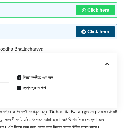
Click here
Click here
oddha Bhattacharyya
বিজয়া দশমীতে এক সঙ্গে
স্বপ্ন পূরণের পথে
জনপ্রিয় অভিনেত্রী দেবাদৃতা বসুর (
Debadrita Basu
) জন্মদিন। সকাল থেকেই
ু, সহকর্মী সবাই তাঁকে শুভেচ্ছা জানাচ্ছেন। এই বিশেষ দিনে দেবাদৃতা সময়
জন। এই বিষয়ে নানা কথা শেয়ার করে নিলেন ট্রাইব টিভির সাক্ষাৎকারে।