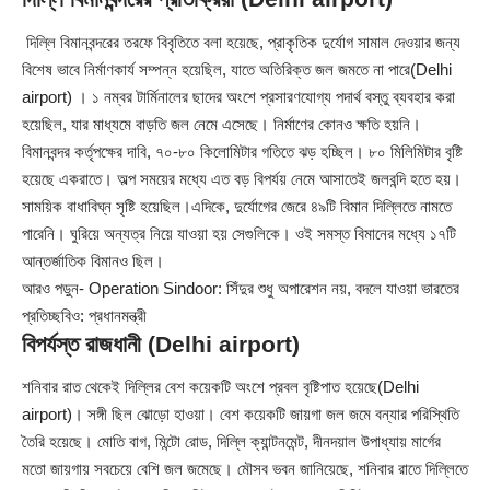
দিল্লি বিমানবন্দরের তরফে বিবৃতিতে বলা হয়েছে, প্রাকৃতিক দুর্যোগ সামাল দেওয়ার জন্য
বিশেষ ভাবে নির্মাণকার্য সম্পন্ন হয়েছিল, যাতে অতিরিক্ত জল জমতে না পারে(Delhi
airport) । ১ নম্বর টার্মিনালের ছাদের অংশে প্রসারণযোগ্য পদার্থ বস্তু ব্যবহার করা
হয়েছিল, যার মাধ্যমে বাড়তি জল নেমে এসেছে। নির্মাণের কোনও ক্ষতি হয়নি।
বিমানবন্দর কর্তৃপক্ষের দাবি, ৭০-৮০ কিলোমিটার গতিতে ঝড় হচ্ছিল। ৮০ মিলিমিটার বৃষ্টি
হয়েছে একরাতে। অল্প সময়ের মধ্যে এত বড় বিপর্যয় নেমে আসাতেই জলবন্দি হতে হয়।
সাময়িক বাধাবিঘ্ন সৃষ্টি হয়েছিল।এদিকে, দুর্যোগের জেরে ৪৯টি বিমান দিল্লিতে নামতে
পারেনি। ঘুরিয়ে অন্যত্র নিয়ে যাওয়া হয় সেগুলিকে। ওই সমস্ত বিমানের মধ্যে ১৭টি
আন্তর্জাতিক বিমানও ছিল।
আরও পড়ুন-
Operation Sindoor: সিঁদুর শুধু অপারেশন নয়, বদলে যাওয়া ভারতের
প্রতিচ্ছবিও: প্রধানমন্ত্রী
বিপর্যস্ত রাজধানী (Delhi airport)
শনিবার রাত থেকেই দিল্লির বেশ কয়েকটি অংশে প্রবল বৃষ্টিপাত হয়েছে(Delhi
airport)। সঙ্গী ছিল ঝোড়ো হাওয়া। বেশ কয়েকটি জায়গা জল জমে বন্যার পরিস্থিতি
তৈরি হয়েছে। মোতি বাগ, মিন্টো রোড, দিল্লি ক্যান্টনমেন্ট, দীনদয়াল উপাধ্যায় মার্গের
মতো জায়গায় সবচেয়ে বেশি জল জমেছে। মৌসব ভবন জানিয়েছে, শনিবার রাতে দিল্লিতে