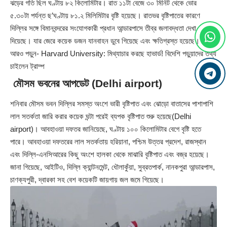
ঝড়ের গতি ছিল ঘণ্টায় ৮২ কিলোমিটার। রাত ১১টা বেজে ৩০ মিনিট থেকে ভোর
৫.৩০টা পর্যন্ত ছ’ঘণ্টায় ৮১.২ মিলিমিটার বৃষ্টি হয়েছে। রাতভর বৃষ্টিপাতের কারণে
দিল্লির সঙ্গে বিমানবন্দরের সংযোগকারী প্রধান আন্ডারপাসে তীব্র জলাবদ্ধতা দেখা
দিয়েছে। যার জেরে কয়েক ডজন যানবাহন ডুবে গিয়েছে এবং ক্ষতিগ্রস্ত হয়েছে।
আরও পড়ুন-
Harvard University: মিথ্যাচার করছে হাভার্ড! বিদেশি পড়ুয়াদের তথ্য
চাইলেন ট্রাম্প
মৌসম ভবনের আপডেট (Delhi airport)
শনিবার মৌসম ভবন দিল্লির সমস্ত অংশে ভারী বৃষ্টিপাত এবং ঝোড়ো বাতাসের পাশাপাশি
লাল সতর্কতা জারি করার কয়েক ঘন্টা পরেই ব্যপক বৃষ্টিপাত শুরু হয়েছে(Delhi
airport)। আবহাওয়া দফতর জানিয়েছে, ঘণ্টায় ১০০ কিলোমিটার বেগে বৃষ্টি হতে
পারে। আবহাওয়া দফতরের লাল সতর্কতায় হরিয়ানা, পশ্চিম উত্তর প্রদেশ, রাজস্থান
এবং দিল্লি-এনসিআরের কিছু অংশে হালকা থেকে মাঝারি বৃষ্টিপাত এবং বজ্র হয়েছে।
জানা গিয়েছে, আইটিও, দিল্লি ক্যান্টনমেন্ট, ধৌলাকুঁয়া, সুব্রতপার্ক, নানকপুরা আন্ডারপাস,
চাণক্যপুরী, দ্বারকা সহ বেশ কয়েকটি জায়গায় জল জমে গিয়েছে।