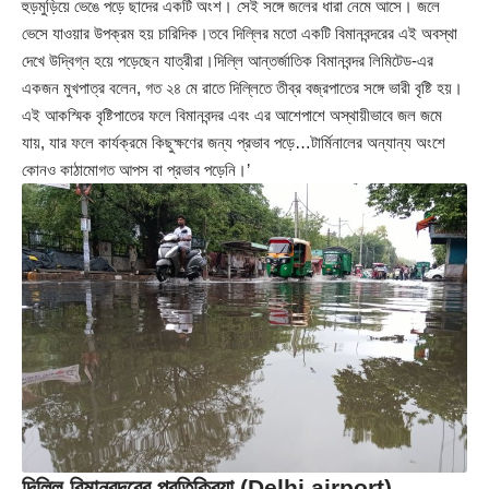
হুড়মুড়িয়ে ভেঙে পড়ে ছাদের একটি অংশ। সেই সঙ্গে জলের ধারা নেমে আসে। জলে
ভেসে যাওয়ার উপক্রম হয় চারিদিক।তবে দিল্লির মতো একটি বিমানবন্দরের এই অবস্থা
দেখে উদ্বিগ্ন হয়ে পড়েছেন যাত্রীরা।দিল্লি আন্তর্জাতিক বিমানবন্দর লিমিটেড-এর
একজন মুখপাত্র বলেন, গত ২৪ মে রাতে দিল্লিতে তীব্র বজ্রপাতের সঙ্গে ভারী বৃষ্টি হয়।
এই আকস্মিক বৃষ্টিপাতের ফলে বিমানবন্দর এবং এর আশেপাশে অস্থায়ীভাবে জল জমে
যায়, যার ফলে কার্যক্রমে কিছুক্ষণের জন্য প্রভাব পড়ে…টার্মিনালের অন্যান্য অংশে
কোনও কাঠামোগত আপস বা প্রভাব পড়েনি।’
দিল্লি বিমানবন্দরের প্রতিক্রিয়া (Delhi airport)