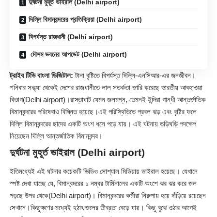
দুর্ঘটনা মুহূর্ত ভাইরাল (Delhi airport)
দিল্লি বিমানবন্দরের প্রতিক্রিয়া (Delhi airport)
বিপর্যস্ত রাজধানী (Delhi airport)
মৌসম ভবনের আপডেট (Delhi airport)
ট্রাইব টিভি বাংলা ডিজিটাল:
টানা বৃষ্টিতে বিপর্যস্ত দিল্লি-এনসিআর-এর জনজীবন।
শনিবার সন্ধ্যা থেকেই দেশের রাজধানীতে লাল সতর্কতা জারি করেছে ভারতীয় আবহাওয়া
বিভাগ(
Delhi airport
)।রাস্তাঘাট যেমন জলমগ্ন, তেমনই ইন্দিরা গান্ধী আন্তর্জাতিক
বিমানবন্দরের পরিষেবাও বিঘ্নিত হয়েছে।এই পরিস্থিতিতে প্রবল ঝড় এবং বৃষ্টির ফলে
দিল্লি বিমানবন্দরের ছাদের একটি অংশ ধসে পড়ে যায়। এই ঘটনায় তড়িঘড়ি পদক্ষেপ
নিয়েছেন দিল্লি আন্তর্জাতিক বিমানবন্দর।
দুর্ঘটনা মুহূর্ত ভাইরাল (Delhi airport)
ইতিমধ্যেই এই ঘটনার কয়েকটি ভিডিও সোশ্যাল মিডিয়ায় ভাইরাল হয়েছে। যেখানে
স্পষ্ট দেখা যাচ্ছে যে, বিমানবন্দরের ১ নম্বর টার্মিনালের একটি অংশে ঝর ঝর করে জল
পড়ছে উপর থেকে(
Delhi airport
)। বিমানবন্দরের কর্মীরা নিরুপায় হয়ে দাঁড়িয়ে রয়েছেন
সেখানে।কিছুক্ষণের মধ্যেই হঠাৎ জলের তীব্রতা বেড়ে যায়। কিছু বুঝে ওঠার আগেই