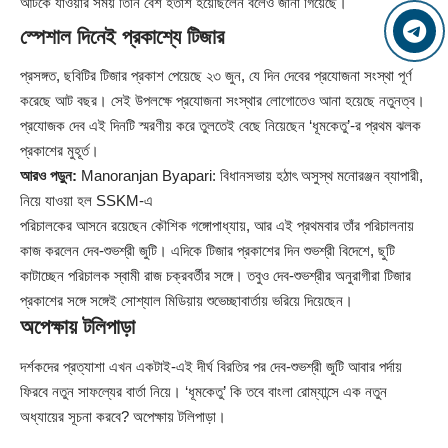
আটকে যাওয়ার সময় তিনি বেশ হতাশ হয়েছিলেন বলেও জানা গিয়েছে।
স্পেশাল দিনেই প্রকাশ্যে টিজার
প্রসঙ্গত, ছবিটির টিজার প্রকাশ পেয়েছে ২৩ জুন, যে দিন দেবের প্রযোজনা সংস্থা পূর্ণ
করেছে আট বছর। সেই উপলক্ষে প্রযোজনা সংস্থার লোগোতেও আনা হয়েছে নতুনত্ব।
প্রযোজক দেব এই দিনটি স্মরণীয় করে তুলতেই বেছে নিয়েছেন ‘ধূমকেতু’-র প্রথম ঝলক
প্রকাশের মুহূর্ত।
আরও পড়ুন:
Manoranjan Byapari: বিধানসভায় হঠাৎ অসুস্থ মনোরঞ্জন ব্যাপারী,
নিয়ে যাওয়া হল SSKM-এ
পরিচালকের আসনে রয়েছেন কৌশিক গঙ্গোপাধ্যায়, আর এই প্রথমবার তাঁর পরিচালনায়
কাজ করলেন দেব-শুভশ্রী জুটি। এদিকে টিজার প্রকাশের দিন শুভশ্রী বিদেশে, ছুটি
কাটাচ্ছেন পরিচালক স্বামী রাজ চক্রবর্তীর সঙ্গে। তবুও দেব-শুভশ্রীর অনুরাগীরা টিজার
প্রকাশের সঙ্গে সঙ্গেই সোশ্যাল মিডিয়ায় শুভেচ্ছাবার্তায় ভরিয়ে দিয়েছেন।
অপেক্ষায় টলিপাড়া
দর্শকদের প্রত্যাশা এখন একটাই-এই দীর্ঘ বিরতির পর দেব-শুভশ্রী জুটি আবার পর্দায়
ফিরবে নতুন সাফল্যের বার্তা নিয়ে। ‘ধূমকেতু’ কি তবে বাংলা রোম্যান্সে এক নতুন
অধ্যায়ের সূচনা করবে? অপেক্ষায় টলিপাড়া।