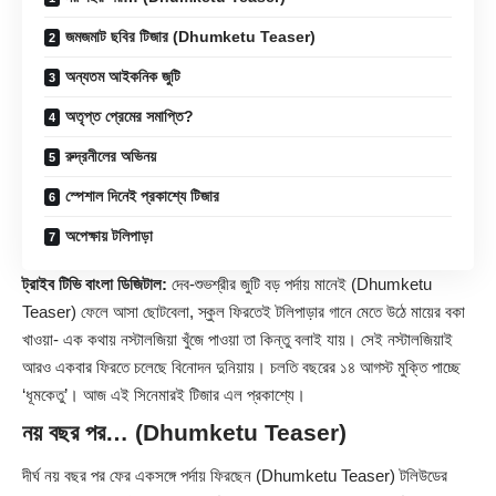
জমজমাট ছবির টিজার (Dhumketu Teaser)
অন্যতম আইকনিক জুটি
অতৃপ্ত প্রেমের সমাপ্তি?
রুদ্রনীলের অভিনয়
স্পেশাল দিনেই প্রকাশ্যে টিজার
অপেক্ষায় টলিপাড়া
ট্রাইব টিভি বাংলা ডিজিটাল:
দেব-শুভশ্রীর জুটি বড় পর্দায় মানেই (
Dhumketu
Teaser) ফেলে আসা ছোটবেলা, স্কুল ফিরতেই টলিপাড়ার গানে মেতে উঠে মায়ের বকা
খাওয়া- এক কথায় নস্টালজিয়া খুঁজে পাওয়া তা কিন্তু বলাই যায়। সেই নস্টালজিয়াই
আরও একবার ফিরতে চলেছে বিনোদন দুনিয়ায়। চলতি বছরের ১৪ আগস্ট মুক্তি পাচ্ছে
‘ধূমকেতু’। আজ এই সিনেমারই টিজার এল প্রকাশ্যে।
নয় বছর পর… (Dhumketu Teaser)
দীর্ঘ নয় বছর পর ফের একসঙ্গে পর্দায় ফিরছেন (Dhumketu Teaser) টলিউডের