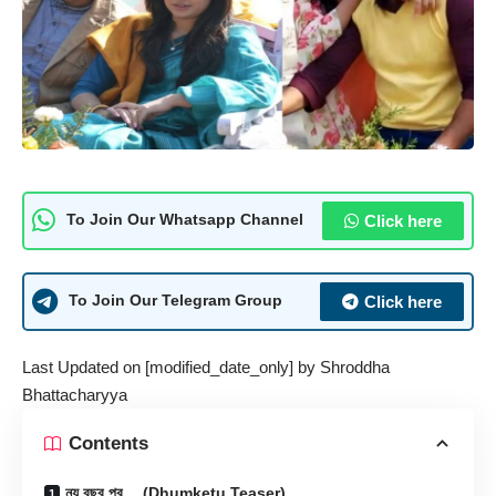
Click here
To Join Our Whatsapp Channel
Click here
To Join Our Telegram Group
Last Updated on [modified_date_only] by
Shroddha
Bhattacharyya
Contents
নয় বছর পর… (Dhumketu Teaser)