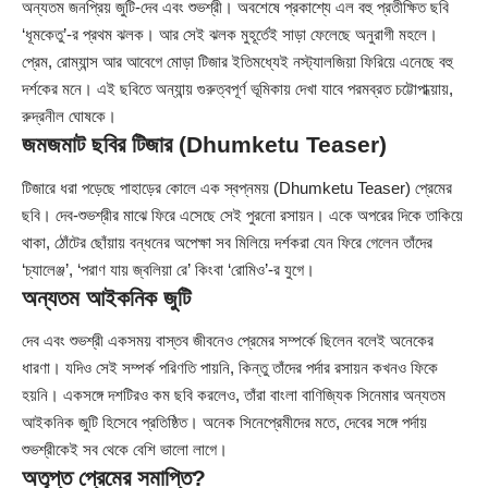
অন্যতম জনপ্রিয় জুটি-দেব এবং শুভশ্রী। অবশেষে প্রকাশ্যে এল বহু প্রতীক্ষিত ছবি
‘ধূমকেতু’-র প্রথম ঝলক। আর সেই ঝলক মুহূর্তেই সাড়া ফেলেছে অনুরাগী মহলে।
প্রেম, রোম্যান্স আর আবেগে মোড়া টিজার ইতিমধ্যেই নস্ট্যালজিয়া ফিরিয়ে এনেছে বহু
দর্শকের মনে। এই ছবিতে অন্যান্য় গুরুত্বপূর্ণ ভূমিকায় দেখা যাবে পরমব্রত চট্টোপাধ্য়ায়,
রুদ্রনীল ঘোষকে।
জমজমাট ছবির টিজার (Dhumketu Teaser)
টিজারে ধরা পড়েছে পাহাড়ের কোলে এক স্বপ্নময় (Dhumketu Teaser) প্রেমের
ছবি। দেব-শুভশ্রীর মাঝে ফিরে এসেছে সেই পুরনো রসায়ন। একে অপরের দিকে তাকিয়ে
থাকা, ঠোঁটের ছোঁয়ায় বন্ধনের অপেক্ষা সব মিলিয়ে দর্শকরা যেন ফিরে গেলেন তাঁদের
‘চ্যালেঞ্জ’, ‘পরাণ যায় জ্বলিয়া রে’ কিংবা ‘রোমিও’-র যুগে।
অন্যতম আইকনিক জুটি
দেব এবং শুভশ্রী একসময় বাস্তব জীবনেও প্রেমের সম্পর্কে ছিলেন বলেই অনেকের
ধারণা। যদিও সেই সম্পর্ক পরিণতি পায়নি, কিন্তু তাঁদের পর্দার রসায়ন কখনও ফিকে
হয়নি। একসঙ্গে দশটিরও কম ছবি করলেও, তাঁরা বাংলা বাণিজ্যিক সিনেমার অন্যতম
আইকনিক জুটি হিসেবে প্রতিষ্ঠিত। অনেক সিনেপ্রেমীদের মতে, দেবের সঙ্গে পর্দায়
শুভশ্রীকেই সব থেকে বেশি ভালো লাগে।
অতৃপ্ত প্রেমের সমাপ্তি?