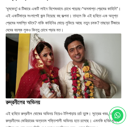
‘ধূমকেতু’-র টিজারে একটি লাইন বিশেষভাবে চোখে পড়েছে-“অসমাপ্ত প্রেমের কাহিনি”।
এই একটিমাত্র সংলাপেই জন্ম নিয়েছে বহু জল্পনা। তাহলে কি এই ছবিতে এক অতৃপ্ত
প্রেমের সমাপ্তি ঘটবে? নাকি কাহিনির মোড়ে লুকিয়ে আছে নতুন চমক? তাছাড়া টিজারে
দেবের বয়স্ক লুকও কিন্তু চোখে পড়ার মত।
রুদ্রনীলের অভিনয়
এই ছবিতে রুদ্রনীল ঘোষের অভিনয় নিয়েও টলিপাড়ায় চর্চা তুঙ্গে। সূত্রের খবর, এটি
রুদ্রনীলের কেরিয়ারের অন্যতম শক্তিশালী অভিনয় হতে চলেছে। এমনকি ছবির মুক্তি