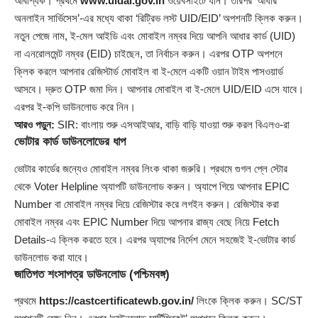
আবশ্যিক। প্রথমে
www.uidai.gov.in
ওয়েবসাইটে যান। তারপর ‘আধার
অনলাইন সার্ভিসেস’-এর মধ্যে থাকা ‘রিট্রিভ লস্ট UID/EID’ অপশনটি ক্লিক করুন।
নতুন পেজে নাম, ই-মেল আইডি এবং মোবাইল নম্বর দিয়ে আপনি আধার কার্ড (UID)
না এনরোলমেন্ট নম্বর (EID) চাইছেন, তা নির্বাচন করুন। এরপর OTP অপশনে
ক্লিক করলে আপনার রেজিস্টার্ড মোবাইল বা ই-মেলে একটি ওয়ান টাইম পাসওয়ার্ড
আসবে। দ্রুত OTP জমা দিন। আপনার মোবাইল বা ই-মেলে UID/EID এসে যাবে।
এরপর ই-কপি ডাউনলোড করে নিন।
আরও পড়ুন:
SIR: বাংলায় শুরু এসআইআর, বাড়ি বাড়ি যাওয়া শুরু করল বিএলও-রা
ভোটার কার্ড ডাউনলোডের ধাপ
ভোটার কার্ডের জন্যেও মোবাইল নম্বর লিংক থাকা জরুরি। প্রথমে গুগল প্লে স্টোর
থেকে Voter Helpline অ্যাপটি ডাউনলোড করুন। অ্যাপে গিয়ে আপনার EPIC
Number বা মোবাইল নম্বর দিয়ে রেজিস্টার করে লগইন করুন। রেজিস্টার করা
মোবাইল নম্বর এবং EPIC Number দিয়ে আপনার রাজ্য বেছে নিয়ে Fetch
Details-এ ক্লিক করতে হবে। এরপর অ্যাপের নির্দেশ মেনে সহজেই ই-ভোটার কার্ড
ডাউনলোড করা যাবে।
জাতিগত শংসাপত্র ডাউনলোড (পশ্চিমবঙ্গ)
প্রথমে
https://castcertificatewb.gov.in/
লিংকে ক্লিক করুন। SC/ST