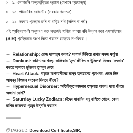
৯. এনআরসি অন্তর্ভুক্তির প্রমাণ (যেখানে প্রযোজ্য)
১০. পারিবারিক রেজিস্টার (সরকার প্রদত্ত)
১১. সরকার প্রদত্ত জমি বা বাড়ির নথি (দলিল বা পর্চা)
এই প্রক্রিয়াগুলি অনুসরণ করে সহজেই হারিয়ে যাওয়া নথি উদ্ধার করে এসআইআর
(SIR)
প্রক্রিয়ায় অংশ নিতে পারবেন রাজ্যের নাগরিকরা।
Relationship: রোজ দাম্পত্য কলহ? সম্পর্ক টিকিয়ে রাখার সহজ ফর্মুলা
Dankuni: কমিশনের খসড়া তালিকায় ‘মৃত’ জীবিত কাউন্সিলর! নিজের ‘সৎকার’
করতে শ্মশানে ছুটলেন তৃণমূল নেতা
Heart Attack: বাড়ছে অল্পবয়সীদের মধ্যে হৃদরোগের প্রবণতা, জেনে নিন
আসন্ন বিপদের সংকেত মিলবে কীসে?
Hypersexual Disorder: অতিরিক্ত কামনার তাড়নায় পাগল! দানা বাঁধছে
অজানা রোগ?
Saturday Lucky Zodiacs: চাঁদের সারাদিন ধনু রাশিতে গোচর, কোন
রাশির জাতকরা প্রচুর উন্নতি করবেন
TAGGED:
Download Certificate
SIR