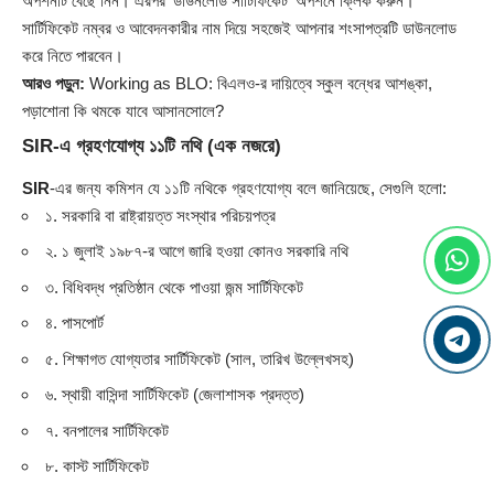
অপশনটি বেছে নিন। এরপর ‘ডাউনলোড সার্টিফিকেট’ অপশনে ক্লিক করুন।
সার্টিফিকেট নম্বর ও আবেদনকারীর নাম দিয়ে সহজেই আপনার শংসাপত্রটি ডাউনলোড
করে নিতে পারবেন।
আরও পড়ুন:
Working as BLO: বিএলও-র দায়িত্বে স্কুল বন্ধের আশঙ্কা,
পড়াশোনা কি থমকে যাবে আসানসোলে?
SIR-এ গ্রহণযোগ্য ১১টি নথি (এক নজরে)
SIR
-এর জন্য কমিশন যে ১১টি নথিকে গ্রহণযোগ্য বলে জানিয়েছে, সেগুলি হলো:
১. সরকারি বা রাষ্ট্রায়ত্ত সংস্থার পরিচয়পত্র
২. ১ জুলাই ১৯৮৭-র আগে জারি হওয়া কোনও সরকারি নথি
৩. বিধিবদ্ধ প্রতিষ্ঠান থেকে পাওয়া জন্ম সার্টিফিকেট
৪. পাসপোর্ট
৫. শিক্ষাগত যোগ্যতার সার্টিফিকেট (সাল, তারিখ উল্লেখসহ)
৬. স্থায়ী বাসিন্দা সার্টিফিকেট (জেলাশাসক প্রদত্ত)
৭. বনপালের সার্টিফিকেট
৮. কাস্ট সার্টিফিকেট