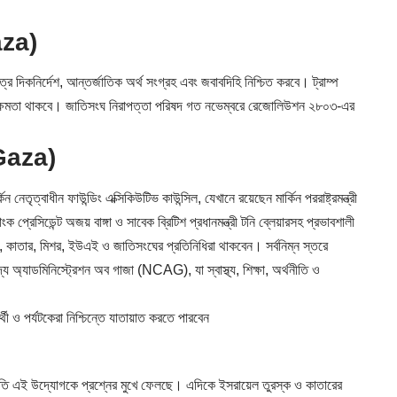
Gaza)
রে দিকনির্দেশ, আন্তর্জাতিক অর্থ সংগ্রহ এবং জবাবদিহি নিশ্চিত করবে। ট্রাম্প
েটো ক্ষমতা থাকবে। জাতিসংঘ নিরাপত্তা পরিষদ গত নভেম্বরে রেজোলিউশন ২৮০৩-এর
 (Gaza)
 নেতৃত্বাধীন ফাউন্ডিং এক্সিকিউটিভ কাউন্সিল, যেখানে রয়েছেন মার্কিন পররাষ্ট্রমন্ত্রী
ক প্রেসিডেন্ট অজয় বাঙ্গা ও সাবেক ব্রিটিশ প্রধানমন্ত্রী টনি ব্লেয়ারসহ প্রভাবশালী
্ক, কাতার, মিশর, ইউএই ও জাতিসংঘের প্রতিনিধিরা থাকবেন। সর্বনিম্ন স্তরে
্য অ্যাডমিনিস্ট্রেশন অব গাজা (NCAG), যা স্বাস্থ্য, শিক্ষা, অর্থনীতি ও
ী ও পর্যটকেরা নিশ্চিন্তে যাতায়াত করতে পারবেন
্থিতি এই উদ্যোগকে প্রশ্নের মুখে ফেলছে। এদিকে ইসরায়েল তুরস্ক ও কাতারের