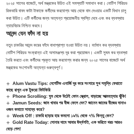
২০২৫ সালের বাজেটে,
অর্থ মন্ত্রকের
উচিত এই সমস্যাটি সমাধান করা। নোটিশ পিরিয়ড
রিকভারি বাবদ কাটা টাকাকে কর্মীদের করযোগ্য আয় থেকে বাদ দেওয়ার একটি বিধান চালু
করা উচিত। এটি কর্মীদের জন্য অত্যন্ত প্রয়োজনীয় স্বস্তি দেবে এবং কর ব্যবস্থায়
ন্যায়বিচার নিশ্চিত করবে।
আনন্দ যেন ফাঁদ না হয়
নতুন চাকরির আনন্দ করের ফাঁদে বাধাপ্রাপ্ত হওয়া উচিত নয়। বর্তমান কর ব্যবস্থায়
নোটিশ পিরিয়ড সংক্রান্ত এই অসামঞ্জস্য দূর করা প্রয়োজন। একটি সুষম কর ব্যবস্থা
তৈরি করতে এবং কর্মীদের প্রকৃত আয় করযোগ্য করার জন্য ২০২৫ সালের বাজেটে অর্থ
মন্ত্রকের সংশোধনী অত্যন্ত গুরুত্বপূর্ণ।
Alum Vastu Tips: নেগেটিভ এনার্জি দূর করে সংসারে সুখ সমৃদ্ধি ফেরাতে
কাছে রাখুন এক টুকরো ফিটকিরি
Phone Scrolling: ঘুম থেকে উঠেই ফোন স্ক্রোল, বাড়াচ্ছে আত্মহত্যার ঝুঁকি!
Jamun Seeds: জাম খাবার পর বীজ ফেলে দেন? জানেন জামের বীজের দানাও
ওজন কমাতে সাহায্য করে?
Week Off : চাকরি ছাড়ার হার কমলো ১৯% থেকে ৭% কিন্তু কেন?
Gold Rate Today: সোনার দামে আবার ঊর্ধ্বগতি, এক ভরিতে খরচ আরও
বেড়ে গেল!