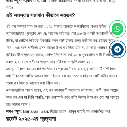
আরও পড়ুন:
Spices Vastu Tips: রান্নাঘরের মশলা ফেরাতে পারে ভাগ্য, জানুন
টোটকা
এই সমস্যার সমাধান কীভাবে সম্ভব?
এই কর সমস্যা সমাধান করা ২০২৫ সালের বাজেটে অগ্রাধিকার পাওয়া উচিত।
অ্যাকাউন্টেন্টরা প্রস্তাব দেন যে, আয়কর আইনের ধারা ১৬-তে একটি সংশোধনী আনা
উচিত, যা নোটিশ পিরিয়ড রিকভারি বাবদ কাটা টাকার জন্য কর্মীদের কর ছাড়ের সুযোগ
দেবে। এর ফলে কর্মীদের এমন আয়ের উপর কর দিতে হবে না, যা তারা পাননি। এই
প্রক্রিয়াটি বাস্তবায়ন করতে, কোম্পানিগুলিকে ফর্ম ১৬-এ পৃথকভাবে কাটা টাকার উল্লেখ
করতে হবে, যাতে কর্মীদের প্রকৃত আয় সঠিকভাবে প্রতিফলিত হয়।
এছাড়া, দ্বিগুণ কর আরোপ প্রতিরোধের প্রয়োজনীয়তা রয়েছে। যদি নোটিশ পিরিয়ডে
কাটা টাকা কোম্পানির আয়ের অংশ হিসাবে ধরা হয়, তবে একইসঙ্গে সেটি কর্মীর আয়ের
মধ্যে কর হিসেবে আরোপ করা উচিত নয়।
অ্যাকাউন্টেন্টরা আরও বলেন, এই কর ব্যবস্থাটি অত্যন্ত অন্যায্য। কর্মী এমন আয়ের
উপর কর দেন যা তিনি পাননি, আর কোম্পানি সেই কাটা টাকার উপর কর দেয় জা আসলে
তার আয়ের অংশ।
আরও পড়ুন:
Banarasi Sari: বিয়ের মরশুম, জানুন বাহারি সব বেনারসির কথা
বাজেট ২০২৫-এর প্রত্যাশা