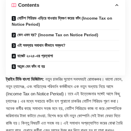
Contents
নোটিশ পিরিয়ড এড়িয়ে যাওয়ার দ্বিগুণ করের ফাঁদ (Income Tax on
Notice Period)
কেন এমন হয়? (Income Tax on Notice Period)
এই সমস্যার সমাধান কীভাবে সম্ভব?
বাজেট ২০২৫-এর প্রত্যাশা
আনন্দ যেন ফাঁদ না হয়
ট্রাইব টিভি বাংলা ডিজিটাল:
নতুন চাকরির সুযোগ সবসময়ই রোমাঞ্চকর। ভালো বেতন,
নতুন চ্যালেঞ্জ, এবং দায়িত্বের পরিবর্তন কর্মজীবনে এক নতুন অধ্যায় নিয়ে আসে
(Income Tax on Notice Period)। তবে এই উত্তেজনার সঙ্গেই আসে কিছু
চ্যালেঞ্জ। এর মধ্যে সবচেয়ে কঠিন হল পুরোনো চাকরির নোটিশ পিরিয়ড পূরণ করা।
অনেক কর্মীর কাছে সমাধান সহজ মনে হয়, নোটিশ পিরিয়ডে কাজ না করে কোম্পানিকে
জরিমানার টাকা কাটতে দেওয়া. বিশেষ করে যদি নতুন কোম্পানি সেই টাকা ফেরত দিতে
রাজি হয়। কিন্তু বিষয়টি এত সহজ নয়। এই সমাধান অপ্রত্যাশিত করের বোঝা তৈরি
করতে পারে, যেখানে কর্মীরা এমন আয়ের উপর কর দিতে বাধ্য হন যা তারা কখনও