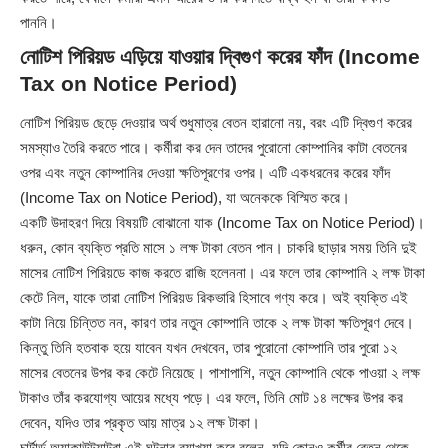
পাননি।
নোটিশ পিরিয়ড এড়িয়ে যাওয়ার দ্বিগুণ করের ফাঁদ (Income
Tax on Notice Period)
নোটিশ পিরিয়ড ছেড়ে দেওয়ার অর্থ শুধুমাত্র বেতন হারানো নয়, বরং এটি দ্বিগুণ করের
সমস্যাও তৈরি করতে পারে। কর্মীরা কর দেন তাদের পুরোনো কোম্পানির কাটা বেতনের
ওপর এবং নতুন কোম্পানির দেওয়া ক্ষতিপূরণের ওপর। এটি একধরনের করের ফাঁদ
(Income Tax on Notice Period), যা অনেককে বিস্মিত করে।
একটি উদাহরণ দিয়ে বিষয়টি বোঝানো যাক (Income Tax on Notice Period)।
ধরুন, কোন ব্যক্তি প্রতি মাসে ১ লক্ষ টাকা বেতন পান। চাকরি ছাড়ার সময় তিনি দুই
মাসের নোটিশ পিরিয়ডে কাজ করতে রাজি হলেননা। এর ফলে তার কোম্পানি ২ লক্ষ টাকা
কেটে নিল, যাকে তারা নোটিশ পিরিয়ড রিকভারি হিসাবে গণ্য করে। অই ব্যক্তি এই
কাটা নিয়ে চিন্তিত নন, কারণ তার নতুন কোম্পানি তাকে ২ লক্ষ টাকা ক্ষতিপূরণ দেবে।
কিন্তু তিনি হতবাক হয়ে যাবেন যখন দেখবেন, তার পুরোনো কোম্পানি তার পুরো ১২
মাসের বেতনের উপর কর কেটে নিয়েছে। পাশাপাশি, নতুন কোম্পানি থেকে পাওয়া ২ লক্ষ
টাকাও তাঁর করযোগ্য আয়ের মধ্যে পড়ে। এর ফলে, তিনি মোট ১৪ লক্ষের উপর কর
দেবেন, যদিও তার প্রকৃত আয় মাত্র ১২ লক্ষ টাকা।
চার্টার্ড অ্যাকাউন্ট্যান্টরা এই ঘটনার ব্যাখ্যা করে বলেন, যদি কোনও কর্মীর বেতন থেকে