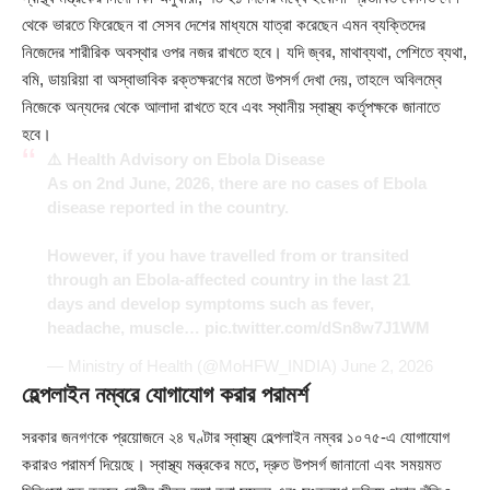
থেকে ভারতে ফিরেছেন বা সেসব দেশের মাধ্যমে যাত্রা করেছেন এমন ব্যক্তিদের
নিজেদের শারীরিক অবস্থার ওপর নজর রাখতে হবে। যদি জ্বর, মাথাব্যথা, পেশিতে ব্যথা,
বমি, ডায়রিয়া বা অস্বাভাবিক রক্তক্ষরণের মতো উপসর্গ দেখা দেয়, তাহলে অবিলম্বে
নিজেকে অন্যদের থেকে আলাদা রাখতে হবে এবং স্থানীয় স্বাস্থ্য কর্তৃপক্ষকে জানাতে
হবে।
⚠️ Health Advisory on Ebola Disease
As on 2nd June, 2026, there are no cases of Ebola
disease reported in the country.
However, if you have travelled from or transited
through an Ebola-affected country in the last 21
days and develop symptoms such as fever,
headache, muscle…
pic.twitter.com/dSn8w7J1WM
— Ministry of Health (@MoHFW_INDIA)
June 2, 2026
হেল্পলাইন নম্বরে যোগাযোগ করার পরামর্শ
সরকার জনগণকে প্রয়োজনে ২৪ ঘণ্টার স্বাস্থ্য হেল্পলাইন নম্বর ১০৭৫-এ যোগাযোগ
করারও পরামর্শ দিয়েছে। স্বাস্থ্য মন্ত্রকের মতে, দ্রুত উপসর্গ জানানো এবং সময়মত