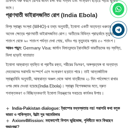
চিকিৎসা শুরু করলে রোগীর জীবন রক্ষা করা সম্ভব এবং সংক্রমণ ছড়িয়ে পড়ার ঝুঁকিও
কমে।
প্রাণঘাতী ভাইরাসজনিত রোগ (India Ebola)
বিশ্ব স্বাস্থ্য সংস্থা (WHO)-র তথ্য অনুযায়ী, ইবোলা একটি অত্যন্ত গুরুতর এবং
অনেক ক্ষেত্রে প্রাণঘাতী ভাইরাসজনিত রোগ। অতীতের বিভিন্ন প্রাদুর্ভাবে মৃত্যুহার ২৫
শতাংশ থেকে ৯০ শতাংশ পর্যন্ত দেখা গেছে, যদিও গড় মৃত্যুহার প্রায় ৫০ শতাংশ।
আরও পড়ুন:
Germany Visa: জার্মান বিমানবন্দরে ট্রানজিটে ভারতীয়দের বড় স্বস্তি,
ভিসা ছাড়াই যাতায়াত
ইবোলা আক্রান্ত ব্যক্তি বা প্রাণীর রক্ত, শরীরের নিঃসরণ, অঙ্গপ্রত্যঙ্গ বা অন্যান্য
দেহতরলের সরাসরি সংস্পর্শে এলে সংক্রমণ ছড়াতে পারে। তাই আন্তর্জাতিক
স্বাস্থ্যবিধি অনুযায়ী, আক্রান্ত অঞ্চল থেকে আসা যাত্রীদের ২১ দিন পর্যবেক্ষণে রাখার
ওপর জোর দেওয়া হয়েছে(India Ebola)। স্বাস্থ্য বিশেষজ্ঞদের মতে, দ্রুত
শনাক্তকরণ ও বিচ্ছিন্নকরণই ইবোলা নিয়ন্ত্রণের সবচেয়ে কার্যকর উপায়।
India-Pakistan dialogue: ট্রাম্পের মধ্যস্থতায় নয়! সরাসরি কথা বলুক
ভারত ও পাকিস্তান, উল্টো সুর আমেরিকার
Axiom4Mission: মহাকাশেই বিশাল ভুরিভোজ, পৃথিবীতে কবে ফিরছেন
শুভাংশুরা?