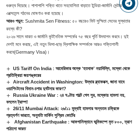
গুরুত্ব দিয়েছে। পাশাপাশি শক্তি খাতে সহযোগিতা বাড়াতে ইন্ডিয়া-জার্মানি সেন্টার অব
এক্সেলেন্স গঠনের ঘোষণাও করা হয়েছে।
আরও পড়ুন:
Sushmita Sen Fitness: ৫০ বছরেও ফিট সুস্মিতা সেনের সুস্থতার
রহস্য কী?
২০২৬ সালে ভারত ও জার্মানি কূটনৈতিক সম্পর্কের ৭৫ বছর পূর্তি উদযাপন করবে। দুই
দেশই মনে করছে, এই নতুন ভিসা-ছাড় দ্বিপাক্ষিক সম্পর্ককে আরও শক্তিশালী
করবে(Germany Visa)।
US Tariff On India : আমেরিকার শুল্কে ‘হতবাক’ নয়াদিল্লি, মস্কো থেকে
প্রতিক্রিয়া জয়শঙ্করের
Aircraft Accident in Washington: উদ্ধার ব্ল্যাকবক্স, জানা যাবে
ওয়াশিংটনের বিমান-চপার দুর্ঘটনার কারণ?
Russia Ukraine War : ২৪ ঘণ্টায় পাল্টে গেল সুর, মস্কোয় হামলা নয়,
বললেন ট্রাম্প!
26/11 Mumbai Attack: ২৬/১১ মুম্বাই হামলার অন্যতম চক্রিকে
প্রত্যর্পণ ভারতে, অনুমতি মার্কিন সুপ্রিম কোর্টের
Afghanistan Earthquake : আফগানিস্তানে ভূমিকম্পে মৃত ৮০০, ত্রাণ
পাঠালো ভারত