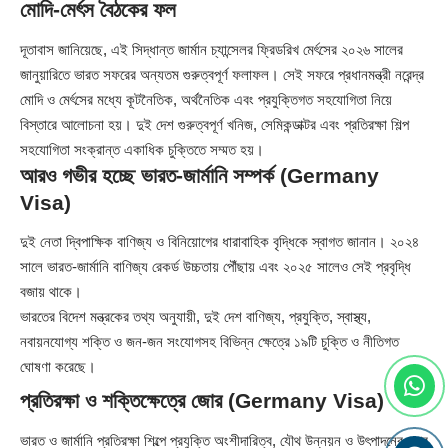
মোদি-মের্ৎস বৈঠকের ফল
দূতাবাস জানিয়েছে, এই সিদ্ধান্ত জার্মান চ্যান্সেলর ফ্রিডরিখ মের্ৎসের ২০২৬ সালের
জানুয়ারিতে ভারত সফরের অন্যতম গুরুত্বপূর্ণ ফলাফল। সেই সফরে প্রধানমন্ত্রী নরেন্দ্র
মোদি ও মের্ৎসের মধ্যে কূটনৈতিক, অর্থনৈতিক এবং প্রযুক্তিগত সহযোগিতা নিয়ে
বিস্তারে আলোচনা হয়। দুই দেশ গুরুত্বপূর্ণ খনিজ, সেমিকন্ডাক্টর এবং প্রতিরক্ষা শিল্প
সহযোগিতা সংক্রান্ত একাধিক চুক্তিতে সম্মত হয়।
আরও গভীর হচ্ছে ভারত-জার্মানি সম্পর্ক (Germany
Visa)
দুই নেতা দ্বিপাক্ষিক বাণিজ্য ও বিনিয়োগের ধারাবাহিক বৃদ্ধিকে স্বাগত জানান। ২০২৪
সালে ভারত-জার্মানি বাণিজ্য রেকর্ড উচ্চতায় পৌঁছায় এবং ২০২৫ সালেও সেই প্রবৃদ্ধি
বজায় থাকে।
ভারতের বিদেশ মন্ত্রকের তথ্য অনুযায়ী, দুই দেশ বাণিজ্য, প্রযুক্তি, স্বাস্থ্য,
নবায়নযোগ্য শক্তি ও জন-জন সংযোগসহ বিভিন্ন ক্ষেত্রে ১৯টি চুক্তি ও নীতিগত
ঘোষণা করেছে।
প্রতিরক্ষা ও শক্তিক্ষেত্রে জোর (Germany Visa)
ভারত ও জার্মানি প্রতিরক্ষা শিল্পে প্রযুক্তি অংশীদারিত্ব, যৌথ উন্নয়ন ও উৎপাদনের ওপর