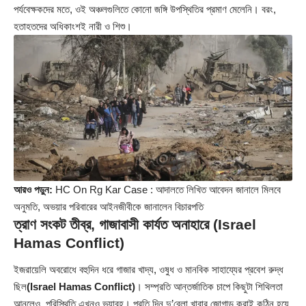
পর্যবেক্ষকদের মতে, ওই অঞ্চলগুলিতে কোনো জঙ্গি উপস্থিতির প্রমাণ মেলেনি। বরং,
হতাহতদের অধিকাংশই নারী ও শিশু।
আরও পড়ুন:
HC On Rg Kar Case : আদালতে লিখিত আবেদন জানালে মিলবে
অনুমতি, অভয়ার পরিবারের আইনজীবীকে জানালেন বিচারপতি
ত্রাণ সংকট তীব্র, গাজাবাসী কার্যত অনাহারে (Israel
Hamas Conflict)
ইজরায়েলি অবরোধে বহুদিন ধরে গাজার খাদ্য, ওষুধ ও মানবিক সাহায্যের প্রবেশ রুদ্ধ
ছিল
(Israel Hamas Conflict)
। সম্প্রতি আন্তর্জাতিক চাপে কিছুটা শিথিলতা
আনলেও, পরিস্থিতি এখনও ভয়াবহ। প্রতি দিন দু’বেলা খাবার জোগাড় করাই কঠিন হয়ে