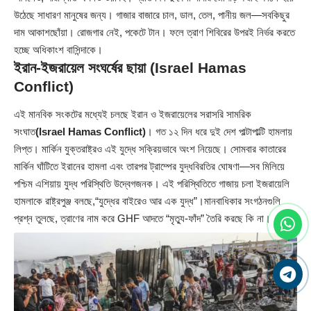
উঠেছে সাধারণ মানুষের জন্য। গাজার বাজারে চাল, ডাল, তেল, পানীয় জল—সবকিছুর
দাম আকাশছোঁয়া। রোজগার নেই, পকেটে টান। ফলে ত্রাণ শিবিরের উপরই নির্ভর করতে
হচ্ছে অধিকাংশ বাসিন্দাকে।
ইরান-ইজরায়েল সংঘর্ষের ছায়া (Israel Hamas
Conflict)
এই মানবিক সংকটের মধ্যেই চলছে ইরান ও ইজরায়েলের সরাসরি সামরিক
সংঘাত
(Israel Hamas Conflict)
। গত ১২ দিন ধরে দুই দেশ পাল্টাপাল্টি হামলায়
লিপ্ত। মার্কিন যুক্তরাষ্ট্রও এই যুদ্ধে সক্রিয়ভাবে অংশ নিয়েছে। সোমবার কাতারের
মার্কিন ঘাঁটিতে ইরানের হামলা এবং তারপর ট্রাম্পের যুদ্ধবিরতির ঘোষণা—সব মিলিয়ে
পশ্চিম এশিয়ায় যুদ্ধ পরিস্থিতি উদ্বেগজনক। এই পরিস্থিতিতে গাজায় চলা ইজরায়েলি
হামলাকে রাষ্ট্রপুঞ্জ বলছে,“যুদ্ধের বাইরেও আর এক যুদ্ধ”।মানবাধিকার সংগঠনগুলি
প্রশ্ন তুলছে, ত্রাণের নাম করে GHF আদতে “মৃত্যু-ফাঁদ” তৈরি করছে কি না।