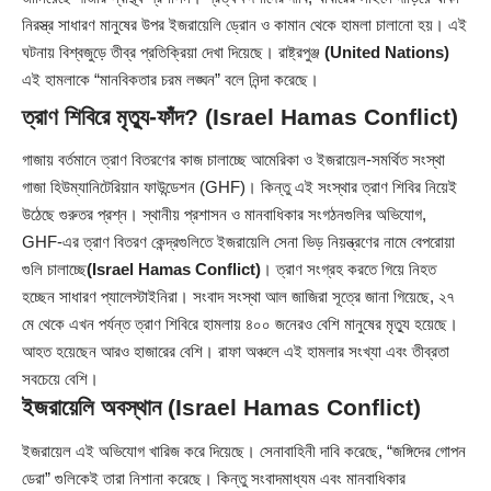
নিরস্ত্র সাধারণ মানুষের উপর ইজরায়েলি ড্রোন ও কামান থেকে হামলা চালানো হয়। এই
ঘটনায় বিশ্বজুড়ে তীব্র প্রতিক্রিয়া দেখা দিয়েছে। রাষ্ট্রপুঞ্জ
(United Nations)
এই হামলাকে “মানবিকতার চরম লঙ্ঘন” বলে নিন্দা করেছে।
ত্রাণ শিবিরে মৃত্যু-ফাঁদ? (Israel Hamas Conflict)
গাজায় বর্তমানে ত্রাণ বিতরণের কাজ চালাচ্ছে আমেরিকা ও ইজরায়েল-সমর্থিত সংস্থা
গাজা হিউম্যানিটেরিয়ান ফাউন্ডেশন (GHF)। কিন্তু এই সংস্থার ত্রাণ শিবির নিয়েই
উঠেছে গুরুতর প্রশ্ন। স্থানীয় প্রশাসন ও মানবাধিকার সংগঠনগুলির অভিযোগ,
GHF-এর ত্রাণ বিতরণ কেন্দ্রগুলিতে ইজরায়েলি সেনা ভিড় নিয়ন্ত্রণের নামে বেপরোয়া
গুলি চালাচ্ছে
(Israel Hamas Conflict)
। ত্রাণ সংগ্রহ করতে গিয়ে নিহত
হচ্ছেন সাধারণ প্যালেস্টাইনিরা। সংবাদ সংস্থা আল জাজিরা সূত্রে জানা গিয়েছে, ২৭
মে থেকে এখন পর্যন্ত ত্রাণ শিবিরে হামলায় ৪০০ জনেরও বেশি মানুষের মৃত্যু হয়েছে।
আহত হয়েছেন আরও হাজারের বেশি। রাফা অঞ্চলে এই হামলার সংখ্যা এবং তীব্রতা
সবচেয়ে বেশি।
ইজরায়েলি অবস্থান (Israel Hamas Conflict)
ইজরায়েল এই অভিযোগ খারিজ করে দিয়েছে। সেনাবাহিনী দাবি করেছে, “জঙ্গিদের গোপন
ডেরা” গুলিকেই তারা নিশানা করেছে। কিন্তু সংবাদমাধ্যম এবং মানবাধিকার